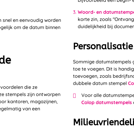
bijvoorbeeld een begin- 
Woord- en datumstemp
korte zin, zoals "Ontvan
m snel en eenvoudig worden
duidelijkheid bij docume
ogelijk om de datum binnen
Personalisatie
nde
Sommige datumstempels ge
toe te voegen. Dit is handig
toevoegen, zoals bedrijfsn
dubbele datum stempel
Co
 voordelen die ze
ze stempels zijn ontworpen
Voor alle datumstempel
voor kantoren, magazijnen,
Colop datumstempels
gelmatig van een
Milieuvriendel