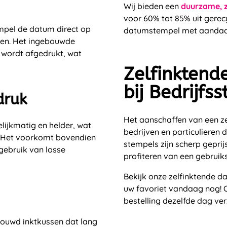
Wij bieden een
duurzame, 
voor 60% tot 85% uit gerec
empel de datum direct op
datumstempel met aandacht
gen. Het ingebouwde
k wordt afgedrukt, wat
Zelfinkten
bij Bedrijfs
druk
Het aanschaffen van een ze
ijkmatig en helder, wat
bedrijven en particulieren d
n. Het voorkomt bovendien
stempels zijn scherp gepri
 gebruik van losse
profiteren van een gebruik
Bekijk onze zelfinktende 
uw favoriet vandaag nog! 
bestelling dezelfde dag ve
bouwd inktkussen dat lang