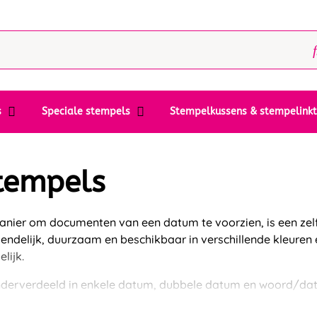
s
Speciale stempels
Stempelkussens & stempelink
tempels
manier om documenten van een datum te voorzien, is een zel
ndelijk, duurzaam en beschikbaar in verschillende kleuren en
lijk.
onderverdeeld in enkele datum, dubbele datum en woord/da