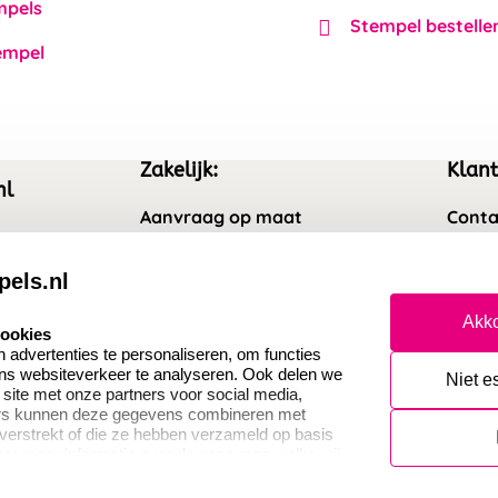
mpels
Stempel bestelle
empel
Zakelijk:
Klant
nl
Aanvraag op maat
Conta
Wederverkoper worden
Veel 
pels.nl
Sale
Retou
Akko
cookies
Betaling & Verzending
Herro
advertenties te personaliseren, om functies
ons websiteverkeer te analyseren. Ook delen we
Niet e
 site met onze partners voor social media,
ers kunnen deze gegevens combineren met
 verstrekt of die ze hebben verzameld op basis
oor meer informatie over de gegevens welke wij
or naar ons privacy statement.