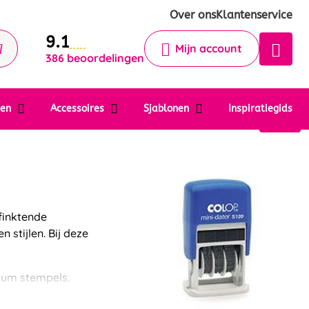
Krijg een antwoord op uw vraag
Over ons
Klantenservice
9.1
Chatbot
Mijn account
386 beoordelingen
Chat 24/7 met onze chatbot voor
hulp
Contact
ten
Accessoires
Sjablonen
Inspiratiegids
finktende
 stijlen. Bij deze
tum stempels.