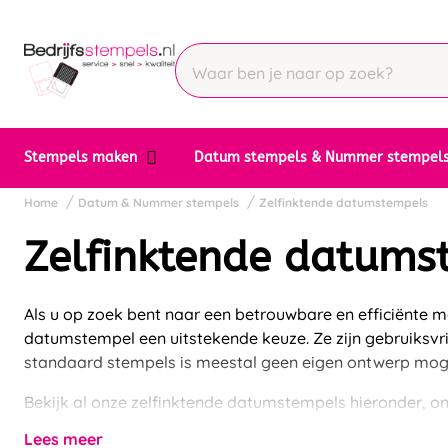
Stempels maken
Datum stempels & Nummer stempel
Home
Datum & Nummer stempels
Zelfinktende datumstempels
Zelfinktende datums
Als u op zoek bent naar een betrouwbare en efficiënte 
datumstempel een uitstekende keuze. Ze zijn gebruiksvrie
standaard stempels is meestal geen eigen ontwerp moge
Bekijk al onze zelfinktende datumstempels hieronder, 
Lees meer