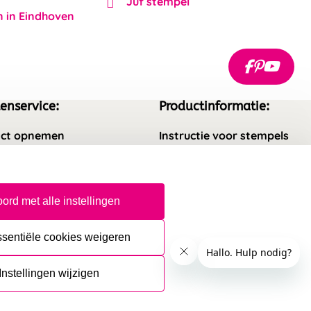
Juf stempel
n in Eindhoven
enservice:
Productinformatie:
ct opnemen
Instructie voor stempels
gestelde vragen
Aanleverspecificaties
rneren
Safety Sheets
ord met alle instellingen
epingsrecht
Sitemap
ssentiële cookies weigeren
Instellingen wijzigen