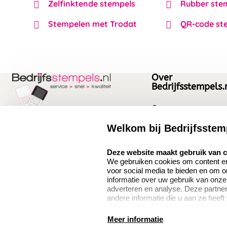
Zelfinktende stempels
Rubber ste
Stempelen met Trodat
QR-code st
Over
Bedrijfsstempels.
Over ons
Bedrijfsgegevens
Welkom bij Bedrijfsstem
Bedrijfsstempels.nl
Quinten Matsyslaan
Vacatures
select language
Deze website maakt gebruik van 
35
We gebruiken cookies om content en 
5642JC Eindhoven
voor social media te bieden en om 
Nederland
informatie over uw gebruik van onze
adverteren en analyse. Deze partn
andere informatie die u aan ze heeft
van uw gebruik van hun services. V
9.1
verzamelen verwijzen wij u graag do
Meer informatie
386 beoordelingen