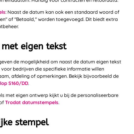
en einddatum. Handig voor contracten en retourdata.
els
: Naast de datum kan ook een standaard woord of
gen" of "Betaald," worden toegevoegd. Dit biedt extra
ntbeheer.
 met eigen tekst
ven de mogelijkheid om naast de datum eigen tekst
 voor bedrijven die specifieke informatie willen
aam, afdeling of opmerkingen. Bekijk bijvoorbeeld de
lop S160/DD
.
s met eigen ontwerp kijkt u bij de personaliseerbare
of
Trodat datumstempels
.
ijke stempel