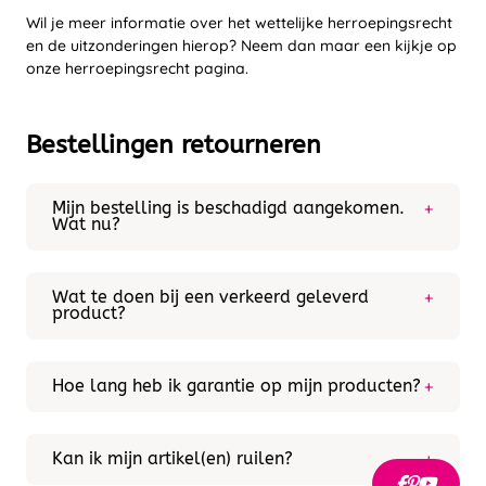
Wil je meer informatie over het wettelijke herroepingsrecht
en de uitzonderingen hierop? Neem dan maar een kijkje op
onze herroepingsrecht pagina.
Bestellingen retourneren
Mijn bestelling is beschadigd aangekomen.
Wat nu?
Oh nee! Jammer genoeg kan het voorkomen dat
een product toch schade oploopt voor of tijdens
bezorging. Maak een foto van de beschadiging en
Wat te doen bij een verkeerd geleverd
neem onmiddellijk contact op met onze
product?
Wanneer je een verkeerd product hebt ontvangen,
klantenservice. Wij doen er alles aan om dit zo
neem dan spoedig contact met ons op. Wij zullen er
spoedig mogelijk op te lossen.
dan voor zorgen dat het juiste product alsnog
Hoe lang heb ik garantie op mijn producten?
geleverd zal worden.
We streven naar bruikbare en duurzame artikelen.
Indien een product stuk is door een productiefout
valt dit onder onze garantie. Hoe lang dat is,
Kan ik mijn artikel(en) ruilen?
verschilt soms wel per merk en per product. Neem
Het is helaas niet mogelijk om artikel(en) te ruilen.