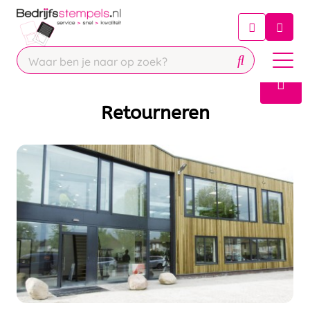
Chatbot
Chat 24/7 met onze chatbot voor
hulp
Contact
Retourneren