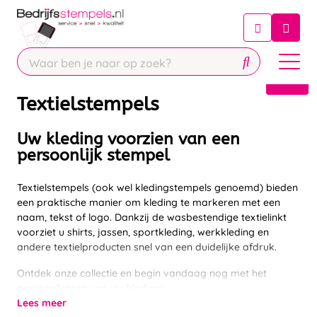
Chatbot
Chat 24/7 met onze chatbot voor
hulp
Contact
Textielstempels
Uw kleding voorzien van een
persoonlijk stempel
Textielstempels (ook wel kledingstempels genoemd) bieden
een praktische manier om kleding te markeren met een
naam, tekst of logo. Dankzij de wasbestendige textielinkt
voorziet u shirts, jassen, sportkleding, werkkleding en
andere textielproducten snel van een duidelijke afdruk.
Ontdek onze collectie en begin vandaag nog met het
personaliseren van uw kleding!
Lees meer