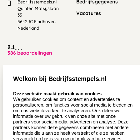
Bedrijfsgegevens
Bedrijfsstempels.nl
Quinten Matsyslaan
Vacatures
35
5642JC Eindhoven
Nederland
9.1
386 beoordelingen
Zakelijk:
Klantenservice:
Welkom bij Bedrijfsstempels.nl
Aanvraag op maat
Contact opnemen
select language
Deze website maakt gebruik van cookies
Wederverkoper
Veel gestelde vragen
We gebruiken cookies om content en advertenties te
worden
personaliseren, om functies voor social media te bieden en
Retourneren
om ons websiteverkeer te analyseren. Ook delen we
Sale
informatie over uw gebruik van onze site met onze
Herroepingsrecht
partners voor social media, adverteren en analyse. Deze
Betaling & Verzending
partners kunnen deze gegevens combineren met andere
informatie die u aan ze heeft verstrekt of die ze hebben
verzameld op basis van uw gebruik van hun services.