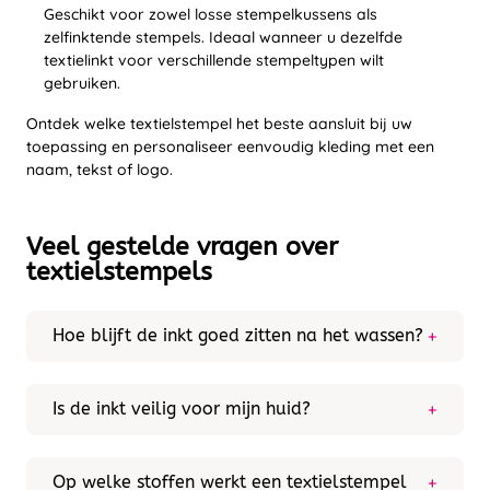
Geschikt voor zowel losse stempelkussens als
zelfinktende stempels. Ideaal wanneer u dezelfde
textielinkt voor verschillende stempeltypen wilt
gebruiken.
Ontdek welke textielstempel het beste aansluit bij uw
toepassing en personaliseer eenvoudig kleding met een
naam, tekst of logo.
Veel gestelde vragen over
textielstempels
Hoe blijft de inkt goed zitten na het wassen?
Na het stempelen kunt u de tekst strijken met een
strijkijzer (zonder stoom) of het kledingstuk in de
droger doen. Door de hitte hecht de inkt goed aan
Is de inkt veilig voor mijn huid?
de stof. Zo blijft de tekst ook na vaak wassen goed
De inkt is dermatologisch getest en geschikt voor
leesbaar.
textiel dat direct op de huid wordt gedragen. Dit is
erg fijn voor babykleding en sportkleding.
Op welke stoffen werkt een textielstempel