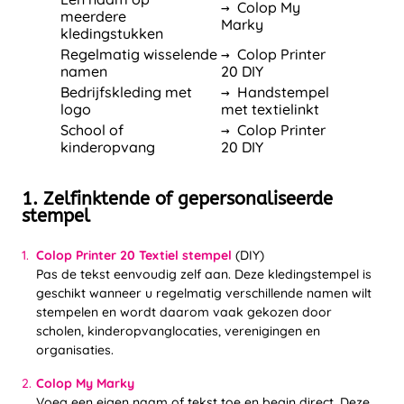
→ Colop My
meerdere
Marky
kledingstukken
Regelmatig wisselende
→ Colop Printer
namen
20 DIY
Bedrijfskleding met
→ Handstempel
logo
met textielinkt
School of
→ Colop Printer
kinderopvang
20 DIY
1. Zelfinktende of gepersonaliseerde
stempel
Colop Printer 20 Textiel stempel
(DIY)
Pas de tekst eenvoudig zelf aan. Deze kledingstempel is
geschikt wanneer u regelmatig verschillende namen wilt
stempelen en wordt daarom vaak gekozen door
scholen, kinderopvanglocaties, verenigingen en
organisaties.
Colop My Marky
Voeg een eigen naam of tekst toe en begin direct. Deze