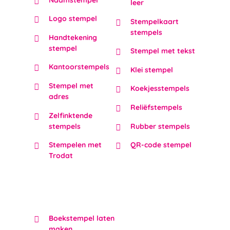
leer
Logo stempel
Stempelkaart
stempels
Handtekening
stempel
Stempel met tekst
Kantoorstempels
Klei stempel
Stempel met
Koekjesstempels
adres
Reliëfstempels
Zelfinktende
stempels
Rubber stempels
Stempelen met
QR-code stempel
Trodat
Boekstempel laten
maken