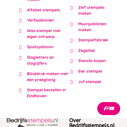
Zelf stempels
Alfabet stempels
maken
Verfsjablonen
Muursjablonen
maken
Wax stempel met
eigen ontwerp
Stempelfabriek
Spuitsjabloon
Zegellak
Slagletters en
Stencils kopen
slagcijfers
Eier stempel
Blinddruk maken met
een preegtang
Juf stempel
Stempel bestellen in
Eindhoven
Over
Bedrijfsstempels.nl