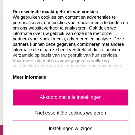
Aanvraag op maat
Contact opnemen
select language
Deze website maakt gebruik van cookies
Wederverkoper
Veel gestelde vragen
We gebruiken cookies om content en advertenties te
worden
personaliseren, om functies voor social media te bieden en
Retourneren
om ons websiteverkeer te analyseren. Ook delen we
Sale
informatie over uw gebruik van onze site met onze
Herroepingsrecht
partners voor social media, adverteren en analyse. Deze
Betaling & Verzending
partners kunnen deze gegevens combineren met andere
informatie die u aan ze heeft verstrekt of die ze hebben
verzameld op basis van uw gebruik van hun services.
Voor meer informatie over de gegevens welke wij
Productinformatie:
verzamelen verwijzen wij u graag door naar ons privacy
statement.
Meer informatie
Instructie voor
stempels
Aanleverspecificaties
Akkoord met alle instellingen
Safety Sheets
Niet essentiële cookies weigeren
Sitemap
algemene voorwaarden
disclaimer
Instellingen wijzigen
privacy statement
Cookies resetten