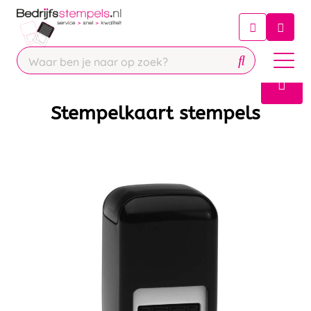
Chatbot
Chat 24/7 met onze chatbot voor
hulp
Contact
Stempelkaart stempels