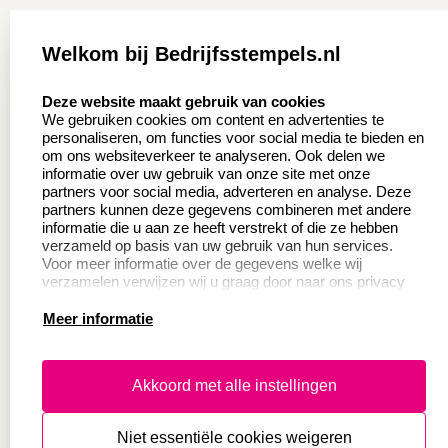
Zakelijk:
Klantenservice:
Welkom bij Bedrijfsstempels.nl
Aanvraag op maat
Contact opnemen
select language
Deze website maakt gebruik van cookies
Wederverkoper
Veel gestelde vragen
We gebruiken cookies om content en advertenties te
worden
personaliseren, om functies voor social media te bieden en
Retourneren
om ons websiteverkeer te analyseren. Ook delen we
Sale
informatie over uw gebruik van onze site met onze
Herroepingsrecht
partners voor social media, adverteren en analyse. Deze
Betaling & Verzending
partners kunnen deze gegevens combineren met andere
informatie die u aan ze heeft verstrekt of die ze hebben
verzameld op basis van uw gebruik van hun services.
Voor meer informatie over de gegevens welke wij
Productinformatie:
verzamelen verwijzen wij u graag door naar ons privacy
statement.
Meer informatie
Instructie voor
stempels
Aanleverspecificaties
Akkoord met alle instellingen
Safety Sheets
Niet essentiële cookies weigeren