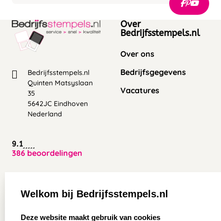
Vaak komt dit door een oud of droog
Veeg het kussen voorzichtig af en laat het aan de
behouden.
stempelkussen, te weinig inkt of een ongelijkmatige
lucht drogen.
druk. Oplossing: bijvullen of vervangen en altijd
Over
ervoor zorgen dat u gelijkmatig stempelt.
Bedrijfsstempels.nl
Over ons
Bedrijfsgegevens
Bedrijfsstempels.nl
Quinten Matsyslaan
Vacatures
35
5642JC Eindhoven
Nederland
9.1
386 beoordelingen
Zakelijk:
Klantenservice:
Welkom bij Bedrijfsstempels.nl
Aanvraag op maat
Contact opnemen
select language
Deze website maakt gebruik van cookies