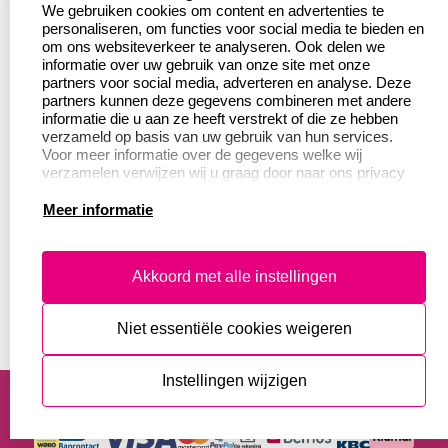
Wederverkoper
Veel gestelde vragen
We gebruiken cookies om content en advertenties te
worden
personaliseren, om functies voor social media te bieden en
Retourneren
om ons websiteverkeer te analyseren. Ook delen we
Sale
informatie over uw gebruik van onze site met onze
Herroepingsrecht
partners voor social media, adverteren en analyse. Deze
Betaling & Verzending
partners kunnen deze gegevens combineren met andere
informatie die u aan ze heeft verstrekt of die ze hebben
verzameld op basis van uw gebruik van hun services.
Voor meer informatie over de gegevens welke wij
Productinformatie:
verzamelen verwijzen wij u graag door naar ons privacy
statement.
Meer informatie
Instructie voor
stempels
Aanleverspecificaties
Akkoord met alle instellingen
Safety Sheets
Niet essentiële cookies weigeren
Sitemap
algemene voorwaarden
disclaimer
Instellingen wijzigen
privacy statement
Cookies resetten
© copyright 2026