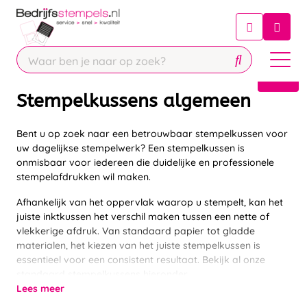
Chatbot
Chat 24/7 met onze chatbot voor
hulp
Contact
Stempelkussens algemeen
Bent u op zoek naar een betrouwbaar stempelkussen voor
uw dagelijkse stempelwerk? Een stempelkussen is
onmisbaar voor iedereen die duidelijke en professionele
stempelafdrukken wil maken.
Afhankelijk van het oppervlak waarop u stempelt, kan het
juiste inktkussen het verschil maken tussen een nette of
vlekkerige afdruk. Van standaard papier tot gladde
materialen, het kiezen van het juiste stempelkussen is
essentieel voor een consistent resultaat. Bekijk al onze
standaard stempelkussens hieronder.
Lees meer