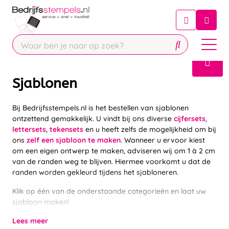
Chatbot
Chat 24/7 met onze chatbot voor
hulp
Contact
Sjablonen
Bij Bedrijfsstempels.nl is het bestellen van sjablonen
ontzettend gemakkelijk. U vindt bij ons diverse
cijfersets
,
lettersets
,
tekensets
en u heeft zelfs de mogelijkheid om bij
ons
zelf een sjabloon te maken
. Wanneer u ervoor kiest
om een eigen ontwerp te maken, adviseren wij om 1 à 2 cm
van de randen weg te blijven. Hiermee voorkomt u dat de
randen worden gekleurd tijdens het sjabloneren.
Klik op één van de onderstaande categorieën en laat uw
sjabloon maken!
Lees meer