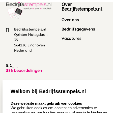
Over
Bedrijfsstempels.nl
Over ons
Bedrijfsgegevens
Bedrijfsstempels.nl
Quinten Matsyslaan
Vacatures
35
5642JC Eindhoven
Nederland
9.1
386 beoordelingen
Zakelijk:
Klantenservice:
Welkom bij Bedrijfsstempels.nl
Aanvraag op maat
Contact opnemen
select language
Deze website maakt gebruik van cookies
Wederverkoper
Veel gestelde vragen
We gebruiken cookies om content en advertenties te
worden
personaliseren, om functies voor social media te bieden en