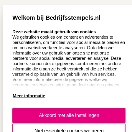
Zakelijk:
Klantenservice:
Welkom bij Bedrijfsstempels.nl
Aanvraag op maat
Contact opnemen
select language
Deze website maakt gebruik van cookies
Wederverkoper
Veel gestelde vragen
We gebruiken cookies om content en advertenties te
worden
personaliseren, om functies voor social media te bieden en
Retourneren
om ons websiteverkeer te analyseren. Ook delen we
Sale
informatie over uw gebruik van onze site met onze
Herroepingsrecht
partners voor social media, adverteren en analyse. Deze
Betaling & Verzending
partners kunnen deze gegevens combineren met andere
informatie die u aan ze heeft verstrekt of die ze hebben
verzameld op basis van uw gebruik van hun services.
Voor meer informatie over de gegevens welke wij
Productinformatie:
verzamelen verwijzen wij u graag door naar ons privacy
statement.
Meer informatie
Instructie voor
stempels
Aanleverspecificaties
Akkoord met alle instellingen
Safety Sheets
Niet essentiële cookies weigeren