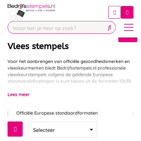
Chatbot
Chat 24/7 met onze chatbot voor
hulp
Contact
Vlees stempels
Voor het aanbrengen van officiële gezondheidsmerken en
vleeskeurmerken biedt Bedrijfsstempels.nl professionele
vleeskeurstempels volgens de geldende Europese
standaardafmetingen. U kunt kiezen uit de formaten 53x30
mm en 67x47 mm.
Lees meer
Officiële Europese standaardformaten