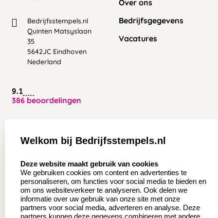
Over ons
Bedrijfsgegevens
Bedrijfsstempels.nl
Quinten Matsyslaan
Vacatures
35
5642JC Eindhoven
Nederland
9.1
386 beoordelingen
Zakelijk:
Klantenservice:
Welkom bij Bedrijfsstempels.nl
Aanvraag op maat
Contact opnemen
select language
Deze website maakt gebruik van cookies
Wederverkoper
Veel gestelde vragen
We gebruiken cookies om content en advertenties te
worden
personaliseren, om functies voor social media te bieden en
Retourneren
om ons websiteverkeer te analyseren. Ook delen we
Sale
informatie over uw gebruik van onze site met onze
Herroepingsrecht
partners voor social media, adverteren en analyse. Deze
Betaling & Verzending
partners kunnen deze gegevens combineren met andere