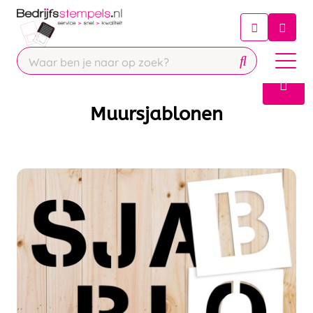
Chatbot
Chat 24/7 met onze chatbot voor
hulp
Contact
Muursjablonen