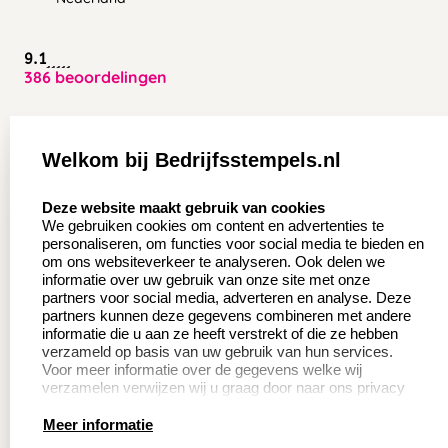
9.1
386 beoordelingen
Zakelijk:
Klantenservice:
Welkom bij Bedrijfsstempels.nl
Aanvraag op maat
Contact opnemen
select language
Deze website maakt gebruik van cookies
Wederverkoper
Veel gestelde vragen
We gebruiken cookies om content en advertenties te
worden
personaliseren, om functies voor social media te bieden en
Retourneren
om ons websiteverkeer te analyseren. Ook delen we
Sale
informatie over uw gebruik van onze site met onze
Herroepingsrecht
partners voor social media, adverteren en analyse. Deze
Betaling & Verzending
partners kunnen deze gegevens combineren met andere
informatie die u aan ze heeft verstrekt of die ze hebben
verzameld op basis van uw gebruik van hun services.
Voor meer informatie over de gegevens welke wij
Productinformatie:
verzamelen verwijzen wij u graag door naar ons privacy
statement.
Meer informatie
Instructie voor
stempels