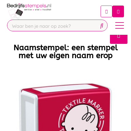
Chatbot
Chat 24/7 met onze chatbot voor
hulp
Contact
Naamstempel: een stempel
met uw eigen naam erop