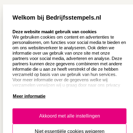
Zakelijk:
Klantenservice:
Welkom bij Bedrijfsstempels.nl
Aanvraag op maat
Contact opnemen
select language
Deze website maakt gebruik van cookies
Wederverkoper
Veel gestelde vragen
We gebruiken cookies om content en advertenties te
worden
personaliseren, om functies voor social media te bieden en
Retourneren
om ons websiteverkeer te analyseren. Ook delen we
Sale
informatie over uw gebruik van onze site met onze
Herroepingsrecht
partners voor social media, adverteren en analyse. Deze
Betaling & Verzending
partners kunnen deze gegevens combineren met andere
informatie die u aan ze heeft verstrekt of die ze hebben
verzameld op basis van uw gebruik van hun services.
Voor meer informatie over de gegevens welke wij
Productinformatie:
verzamelen verwijzen wij u graag door naar ons privacy
statement.
Meer informatie
Instructie voor
stempels
Aanleverspecificaties
Akkoord met alle instellingen
Safety Sheets
Niet essentiële cookies weigeren