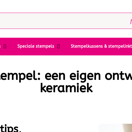
s
Speciale stempels
Stempelkussens & stempelink
tempel: een eigen ont
keramiek
tips,