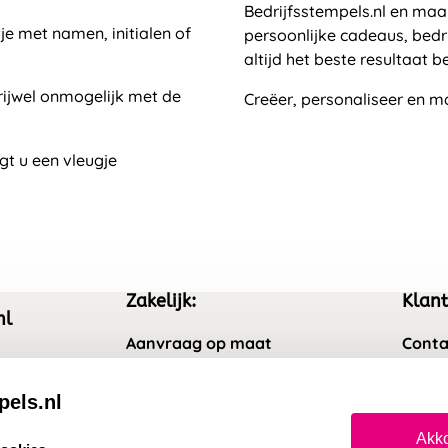
Bedrijfsstempels.nl en maa
je met namen, initialen of
persoonlijke cadeaus, bedri
altijd het beste resultaat b
rijwel onmogelijk met de
Creëer, personaliseer en m
gt u een vleugje
Zakelijk:
Klant
nl
Aanvraag op maat
Conta
Wederverkoper worden
Veel 
pels.nl
Sale
Retou
Akko