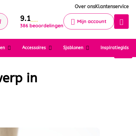
Krijg een antwoord op uw vraag
Over ons
Klantenservice
9.1
Chatbot
Mijn account
386 beoordelingen
Chat 24/7 met onze chatbot voor
hulp
Contact
ten
Accessoires
Sjablonen
Inspiratiegids
werp in