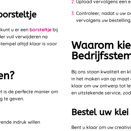
Upload vervolgens een e
orsteltje
Controleer, nadat u uw o
vervolgens uw bestelling
kunt u er een
borsteltje
bij
er vuil verwijderen na
Waarom kie
empel altijd klaar is voor
Bedrijfsste
Bij ons staan kwaliteit en
en?
in het maken van op maat 
klaar om uw ontwerp tot le
et is de perfecte manier om
en uitstekende service, zo
ng te geven.
Bestel uw kle
vende indruk willen
Bent u klaar om uw creativi