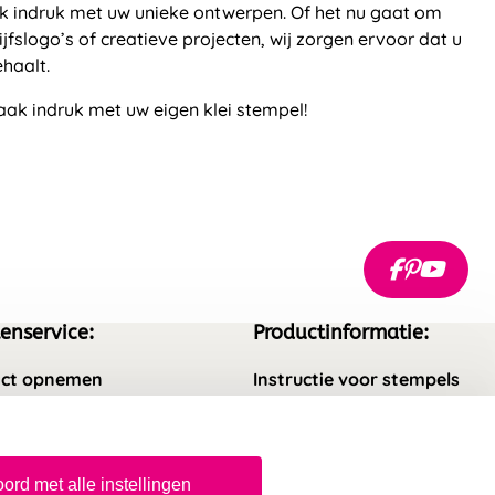
k indruk met uw unieke ontwerpen. Of het nu gaat om
jfslogo’s of creatieve projecten, wij zorgen ervoor dat u
ehaalt.
aak indruk met uw eigen klei stempel!
enservice:
Productinformatie:
ct opnemen
Instructie voor stempels
gestelde vragen
Aanleverspecificaties
rneren
Safety Sheets
ord met alle instellingen