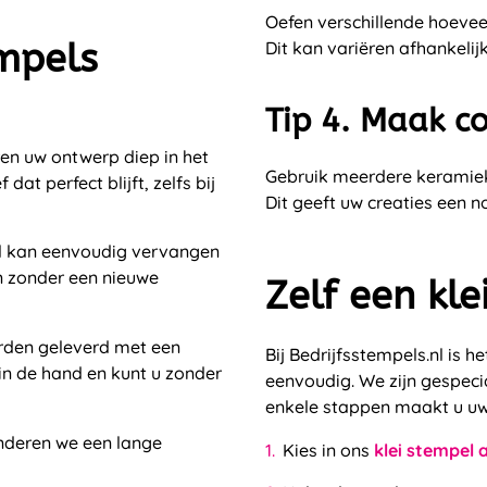
Oefen verschillende hoevee
mpels
Dit kan variëren afhankelij
Tip 4. Maak c
n uw ontwerp diep in het
Gebruik meerdere keramie
at perfect blijft, zelfs bij
Dit geeft uw creaties een no
l kan eenvoudig vervangen
n zonder een nieuwe
Zelf een kl
rden geleverd met een
Bij Bedrijfsstempels.nl is 
in de hand en kunt u zonder
eenvoudig. We zijn gespeci
enkele stappen maakt u uw
nderen we een lange
Kies in ons
klei stempel 