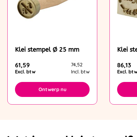
Klei stempel Ø 25 mm
Klei s
61,59
86,13
74,52
Excl. btw
Incl. btw
Excl. bt
Ontwerp nu