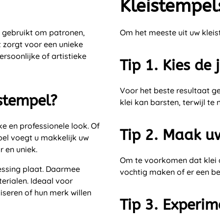
Kleistempels
 gebruikt om patronen,
Om het meeste uit uw kleis
it zorgt voor een unieke
rsoonlijke of artistieke
Tip 1. Kies de j
Voor het beste resultaat geb
stempel?
klei kan barsten, terwijl te
e en professionele look. Of
Tip 2. Maak u
pel voegt u makkelijk uw
 en uniek.
Om te voorkomen dat klei aa
essing plaat. Daarmee
vochtig maken of er een b
erialen. Ideaal voor
iseren of hun merk willen
Tip 3. Experi