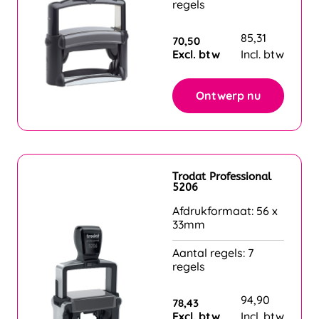
regels
85,31
70,50
Excl. btw
Incl. btw
Ontwerp nu
Trodat Professional
5206
Afdrukformaat: 56 x
33mm
Aantal regels: 7
regels
94,90
78,43
Excl. btw
Incl. btw