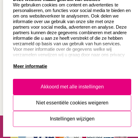
Wederverkoper
Veel gestelde vragen
We gebruiken cookies om content en advertenties te
worden
personaliseren, om functies voor social media te bieden en
Retourneren
om ons websiteverkeer te analyseren. Ook delen we
Sale
informatie over uw gebruik van onze site met onze
Herroepingsrecht
partners voor social media, adverteren en analyse. Deze
Betaling & Verzending
partners kunnen deze gegevens combineren met andere
informatie die u aan ze heeft verstrekt of die ze hebben
verzameld op basis van uw gebruik van hun services.
Voor meer informatie over de gegevens welke wij
Productinformatie:
verzamelen verwijzen wij u graag door naar ons privacy
statement.
Meer informatie
Instructie voor
stempels
Aanleverspecificaties
Akkoord met alle instellingen
Safety Sheets
Niet essentiële cookies weigeren
Sitemap
algemene voorwaarden
disclaimer
Instellingen wijzigen
privacy statement
Cookies resetten
© copyright 2026