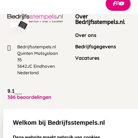
Over
Bedrijfsstempels.nl
Over ons
Bedrijfsgegevens
Bedrijfsstempels.nl
Quinten Matsyslaan
Vacatures
35
5642JC Eindhoven
Nederland
9.1
386 beoordelingen
Zakelijk:
Klantenservice:
Welkom bij Bedrijfsstempels.nl
Aanvraag op maat
Contact opnemen
select language
Deze website maakt gebruik van cookies