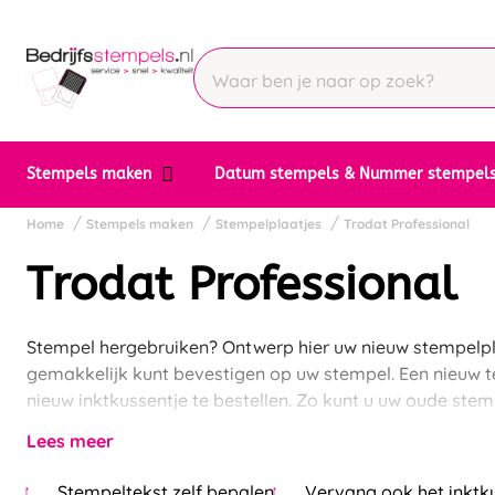
Stempels maken
Datum stempels & Nummer stempel
Home
Stempels maken
Stempelplaatjes
Trodat Professional
Trodat Professional
Stempel hergebruiken? Ontwerp hier uw nieuw stempelplaat
gemakkelijk kunt bevestigen op uw stempel. Een nieuw t
nieuw inktkussentje te bestellen. Zo kunt u uw oude stem
Lees meer
Stempeltekst zelf bepalen
Vervang ook het inktk