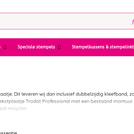
s
Speciale stempels
Stempelkussens & stempelink
je. Dit leveren wij dan inclusief dubbelzijdig kleefband, z
ekstplaatje Trodat Professional met een bestaand montuur.
pel recyclen.
ussentje