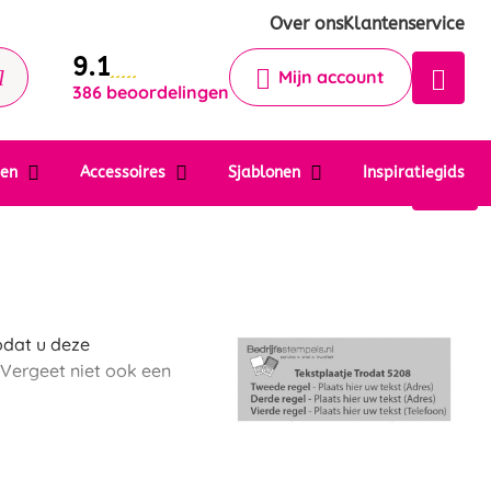
Krijg een antwoord op uw vraag
Over ons
Klantenservice
9.1
Chatbot
Mijn account
386 beoordelingen
Chat 24/7 met onze chatbot voor
hulp
Contact
ten
Accessoires
Sjablonen
Inspiratiegids
odat u deze
 Vergeet niet ook een