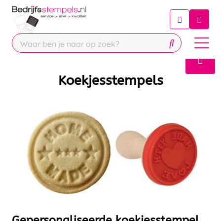
Chatbot
Chat 24/7 met onze chatbot voor
hulp
Contact
Koekjesstempels
Gepersonaliseerde koekjesstempel​