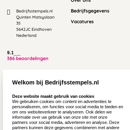
Bedrijfsgegevens
Bedrijfsstempels.nl
Quinten Matsyslaan
Vacatures
35
5642JC Eindhoven
Nederland
9.1
386 beoordelingen
Zakelijk:
Klantenservice:
Welkom bij Bedrijfsstempels.nl
Aanvraag op maat
Contact opnemen
select language
Deze website maakt gebruik van cookies
Wederverkoper
Veel gestelde vragen
We gebruiken cookies om content en advertenties te
worden
personaliseren, om functies voor social media te bieden en
Retourneren
om ons websiteverkeer te analyseren. Ook delen we
Sale
informatie over uw gebruik van onze site met onze
Herroepingsrecht
partners voor social media, adverteren en analyse. Deze
Betaling & Verzending
partners kunnen deze gegevens combineren met andere