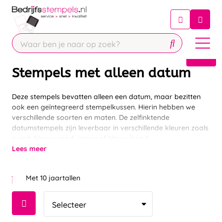
Chatbot
Chat 24/7 met onze chatbot voor
hulp
Contact
Stempels met alleen datum
Deze stempels bevatten alleen een datum, maar bezitten
ook een geïntegreerd stempelkussen. Hierin hebben we
verschillende soorten en maten. De zelfinktende
datumstempels zijn leverbaar in verschillende kleuren zoals
zwart, blauw, rood, groen of blauw/rood.
Lees meer
Met 10 jaartallen