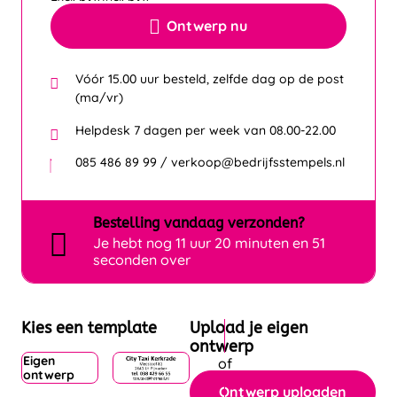
Ontwerp nu
Vóór 15.00 uur besteld, zelfde dag op de post
(ma/vr)
Helpdesk 7 dagen per week van 08.00-22.00
085 486 89 99 / verkoop@bedrijfsstempels.nl
Bestelling
vandaag
verzonden?
Je hebt nog
11 uur 20 minuten en 51
seconden over
Kies een template
Upload je eigen
ontwerp
Eigen
ontwerp
Ontwerp uploaden