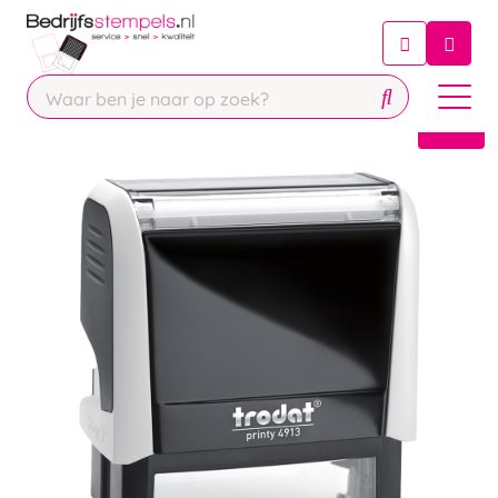
Chatbot
Chat 24/7 met onze chatbot voor
hulp
Contact