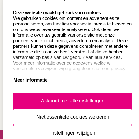
Aanvraag op maat
Contact opnemen
select language
Deze website maakt gebruik van cookies
Wederverkoper
Veel gestelde vragen
We gebruiken cookies om content en advertenties te
worden
personaliseren, om functies voor social media te bieden en
Retourneren
om ons websiteverkeer te analyseren. Ook delen we
Sale
informatie over uw gebruik van onze site met onze
Herroepingsrecht
partners voor social media, adverteren en analyse. Deze
Betaling & Verzending
partners kunnen deze gegevens combineren met andere
informatie die u aan ze heeft verstrekt of die ze hebben
verzameld op basis van uw gebruik van hun services.
Voor meer informatie over de gegevens welke wij
Productinformatie:
verzamelen verwijzen wij u graag door naar ons privacy
statement.
Meer informatie
Instructie voor
stempels
Aanleverspecificaties
Akkoord met alle instellingen
Safety Sheets
Niet essentiële cookies weigeren
Sitemap
algemene voorwaarden
disclaimer
Instellingen wijzigen
privacy statement
Cookies resetten