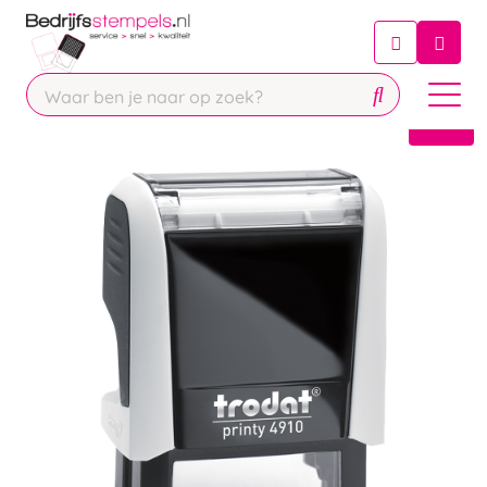
Chatbot
Chat 24/7 met onze chatbot voor
hulp
Contact