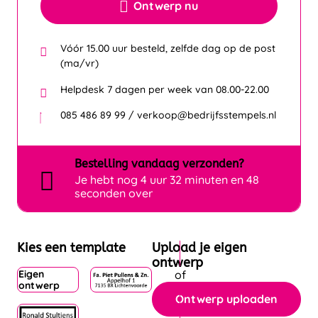
Ontwerp nu
Vóór 15.00 uur besteld, zelfde dag op de post
(ma/vr)
Helpdesk 7 dagen per week van 08.00-22.00
085 486 89 99 / verkoop@bedrijfsstempels.nl
Bestelling
vandaag
verzonden?
Je hebt nog
4 uur 32 minuten en 48
seconden over
Kies een template
Upload je eigen
ontwerp
Eigen
ontwerp
Ontwerp uploaden