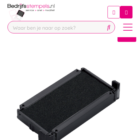
Chatbot
Chat 24/7 met onze chatbot voor
hulp
Contact