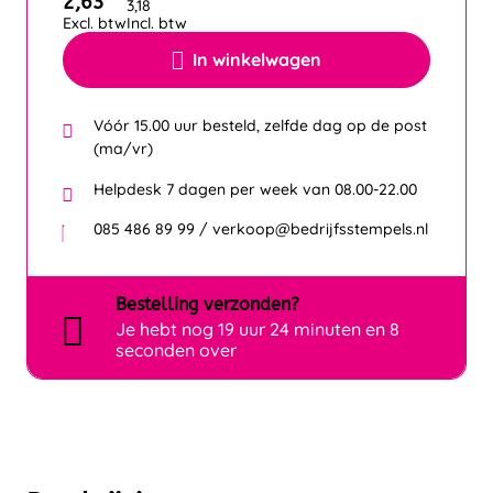
2,63
3,18
Excl. btw
Incl. btw
In winkelwagen
Vóór 15.00 uur besteld, zelfde dag op de post
(ma/vr)
Helpdesk 7 dagen per week van 08.00-22.00
085 486 89 99 / verkoop@bedrijfsstempels.nl
Bestelling
verzonden?
Je hebt nog
19 uur 24 minuten en 8
seconden over