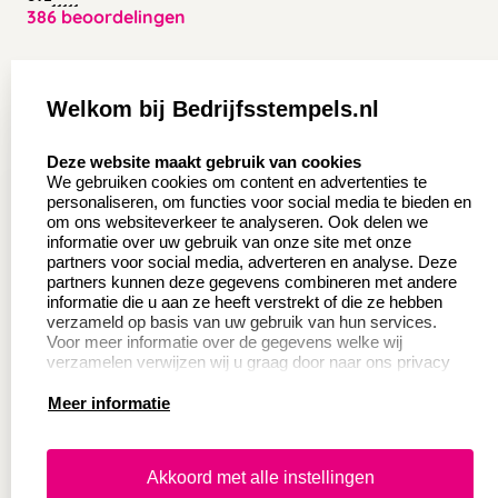
386 beoordelingen
Zakelijk:
Klantenservice:
Welkom bij Bedrijfsstempels.nl
Aanvraag op maat
Contact opnemen
select language
Deze website maakt gebruik van cookies
Wederverkoper
Veel gestelde vragen
We gebruiken cookies om content en advertenties te
worden
personaliseren, om functies voor social media te bieden en
Retourneren
om ons websiteverkeer te analyseren. Ook delen we
Sale
informatie over uw gebruik van onze site met onze
Herroepingsrecht
partners voor social media, adverteren en analyse. Deze
Betaling & Verzending
partners kunnen deze gegevens combineren met andere
informatie die u aan ze heeft verstrekt of die ze hebben
verzameld op basis van uw gebruik van hun services.
Voor meer informatie over de gegevens welke wij
Productinformatie:
verzamelen verwijzen wij u graag door naar ons privacy
statement.
Meer informatie
Instructie voor
stempels
Aanleverspecificaties
Akkoord met alle instellingen