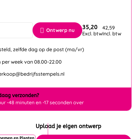
35,20
42,59
Ontwerp nu
Excl. btw
Incl. btw
steld, zelfde dag op de post (ma/vr)
 per week van 08.00-22.00
verkoop@bedrijfsstempels.nl
daag
verzonden?
uur -48 minuten en -17 seconden over
Upload je eigen ontwerp