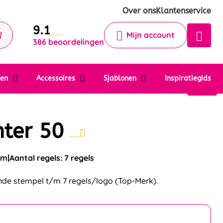
Krijg een antwoord op uw vraag
Over ons
Klantenservice
9.1
Chatbot
Mijn account
386 beoordelingen
Chat 24/7 met onze chatbot voor
hulp
Contact
ten
Accessoires
Sjablonen
Inspiratiegids
nter 50
mm
Aantal regels: 7 regels
ende stempel t/m 7 regels/logo (Top-Merk).