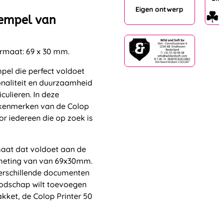
Eigen ontwerp
tempel van
ormaat: 69 x 30 mm.
mpel die perfect voldoet
onaliteit en duurzaamheid
culieren. In deze
e kenmerken van de Colop
r iedereen die op zoek is
maat dat voldoet aan de
fmeting van van 69x30mm.
verschillende documenten
oodschap wilt toevoegen
akket, de Colop Printer 50