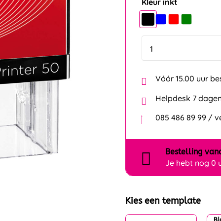
Kleur inkt
Vóór 15.00 uur be
Helpdesk 7 dagen
085 486 89 99 / 
Bestelling
van
Je hebt nog
0 
Kies een template