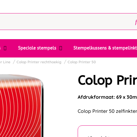
s
Speciale stempels
Stempelkussens & stempelink
r Line
Colop Printer rechthoekig
Colop Printer 50
Colop Pri
Afdrukformaat: 69 x 30
Colop Printer 50 zelfinkt