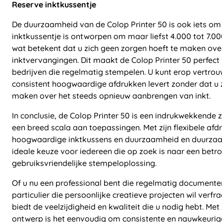
Reserve inktkussentje
De duurzaamheid van de Colop Printer 50 is ook iets om
inktkussentje is ontworpen om maar liefst 4.000 tot 7.0
wat betekent dat u zich geen zorgen hoeft te maken ove
inktvervangingen. Dit maakt de Colop Printer 50 perfect
bedrijven die regelmatig stempelen. U kunt erop vertro
consistent hoogwaardige afdrukken levert zonder dat u z
maken over het steeds opnieuw aanbrengen van inkt.
In conclusie, de Colop Printer 50 is een indrukwekkende 
een breed scala aan toepassingen. Met zijn flexibele af
hoogwaardige inktkussens en duurzaamheid en duurzaa
ideale keuze voor iedereen die op zoek is naar een bet
gebruiksvriendelijke stempeloplossing.
Of u nu een professional bent die regelmatig documente
particulier die persoonlijke creatieve projecten wil verfr
biedt de veelzijdigheid en kwaliteit die u nodig hebt. Met 
ontwerp is het eenvoudig om consistente en nauwkeurig