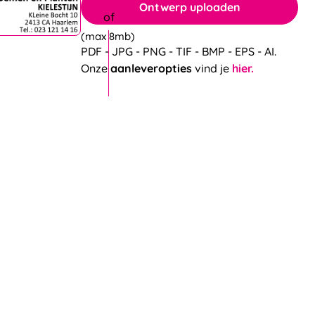
Ontwerp uploaden
(max 8mb)
PDF - JPG - PNG - TIF - BMP - EPS - AI.
Onze
aanleveropties
vind je
hier.