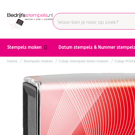
Stempels maken
Datum stempels & Nummer stempel
Home
Stempels maken
Colop stempels laten maken
Colop Printe