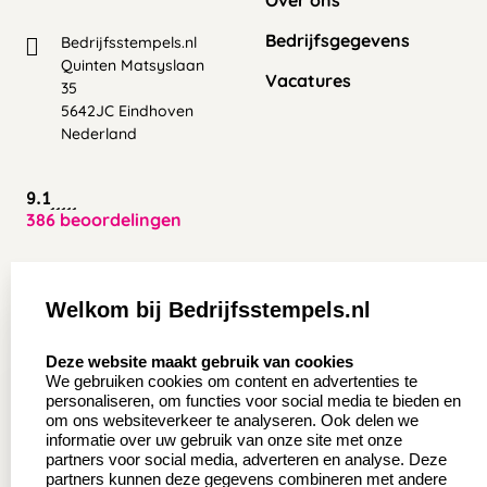
Over ons
Bedrijfsgegevens
Bedrijfsstempels.nl
Quinten Matsyslaan
Vacatures
35
5642JC Eindhoven
Nederland
9.1
386 beoordelingen
Zakelijk:
Klantenservice:
Welkom bij Bedrijfsstempels.nl
Aanvraag op maat
Contact opnemen
select language
Deze website maakt gebruik van cookies
Wederverkoper
Veel gestelde vragen
We gebruiken cookies om content en advertenties te
worden
personaliseren, om functies voor social media te bieden en
Retourneren
om ons websiteverkeer te analyseren. Ook delen we
Sale
informatie over uw gebruik van onze site met onze
Herroepingsrecht
partners voor social media, adverteren en analyse. Deze
Betaling & Verzending
partners kunnen deze gegevens combineren met andere