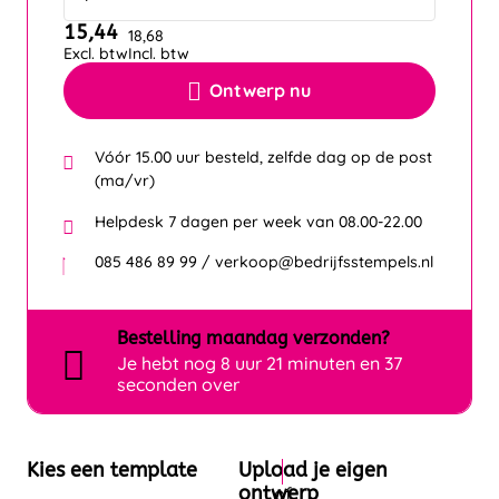
15,44
18,68
Excl. btw
Incl. btw
Ontwerp nu
Vóór 15.00 uur besteld, zelfde dag op de post
(ma/vr)
Helpdesk 7 dagen per week van 08.00-22.00
085 486 89 99 / verkoop@bedrijfsstempels.nl
Bestelling
maandag
verzonden?
Je hebt nog
8 uur 21 minuten en 35
seconden over
Kies een template
Upload je eigen
ontwerp