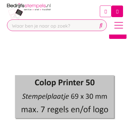
Chatbot
Chat 24/7 met onze chatbot voor
hulp
Contact