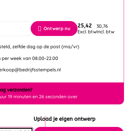
25,42
30,76
Ontwerp nu
Excl. btw
Incl. btw
steld, zelfde dag op de post (ma/vr)
 per week van 08.00-22.00
verkoop@bedrijfsstempels.nl
dag
verzonden?
 uur 19 minuten en 25 seconden over
Upload je eigen ontwerp