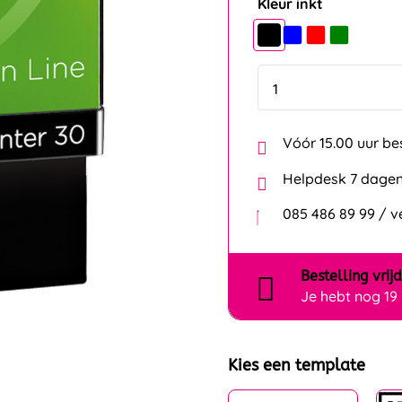
Kleur inkt
Vóór 15.00 uur be
Helpdesk 7 dagen
085 486 89 99 / 
Bestelling
vrij
Je hebt nog
19
Kies een template