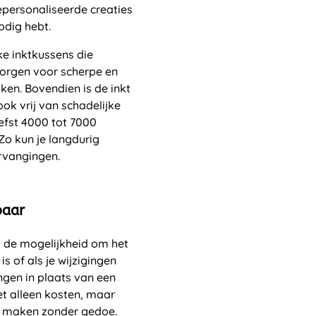
epersonaliseerde creaties
odig hebt.
ke inktkussens die
zorgen voor scherpe en
en. Bovendien is de inkt
ook vrij van schadelijke
efst 4000 tot 7000
o kun je langdurig
rvangingen.
baar
is de mogelijkheid om het
s of als je wijzigingen
angen in plaats van een
et alleen kosten, maar
nt maken zonder gedoe.