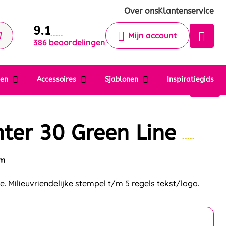
Krijg een antwoord op uw vraag
Over ons
Klantenservice
9.1
Chatbot
Mijn account
386 beoordelingen
Chat 24/7 met onze chatbot voor
hulp
Contact
ten
Accessoires
Sjablonen
Inspiratiegids
nter 30 Green Line
mm
e. Milieuvriendelijke stempel t/m 5 regels tekst/logo.