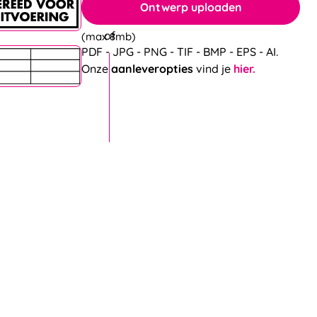
Ontwerp uploaden
(max 8mb)
PDF - JPG - PNG - TIF - BMP - EPS - AI.
Onze
aanleveropties
vind je
hier.