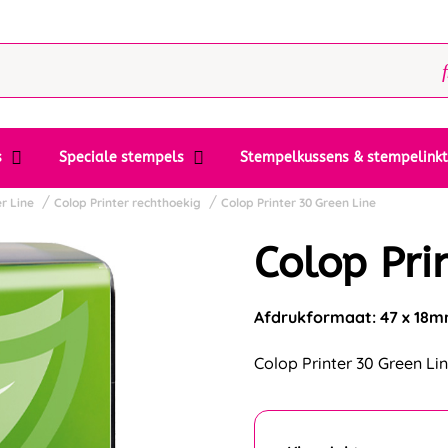
s
Speciale stempels
Stempelkussens & stempelink
r Line
Colop Printer rechthoekig
Colop Printer 30 Green Line
Colop Pri
Afdrukformaat: 47 x 18
Colop Printer 30 Green Lin