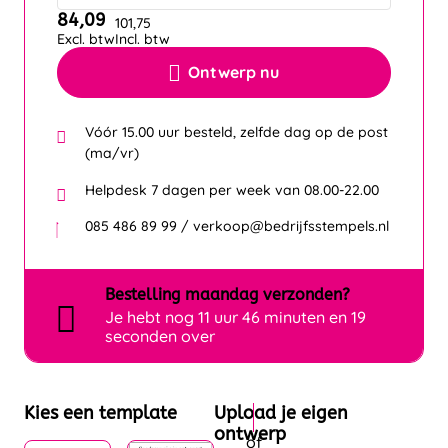
84,09
101,75
Excl. btw
Incl. btw
Ontwerp nu
Vóór 15.00 uur besteld, zelfde dag op de post
(ma/vr)
Helpdesk 7 dagen per week van 08.00-22.00
085 486 89 99 / verkoop@bedrijfsstempels.nl
Bestelling
maandag
verzonden?
Je hebt nog
11 uur 46 minuten en 18
seconden over
Kies een template
Upload je eigen
ontwerp