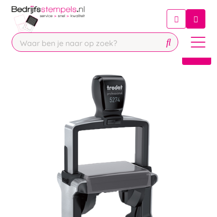
Chatbot
Chat 24/7 met onze chatbot voor
hulp
Contact