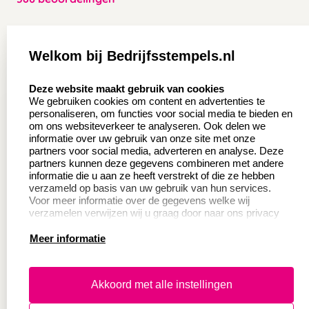
Zakelijk:
Klantenservice:
Welkom bij Bedrijfsstempels.nl
Aanvraag op maat
Contact opnemen
select language
Deze website maakt gebruik van cookies
Wederverkoper
Veel gestelde vragen
We gebruiken cookies om content en advertenties te
worden
personaliseren, om functies voor social media te bieden en
Retourneren
om ons websiteverkeer te analyseren. Ook delen we
Sale
informatie over uw gebruik van onze site met onze
Herroepingsrecht
partners voor social media, adverteren en analyse. Deze
Betaling & Verzending
partners kunnen deze gegevens combineren met andere
informatie die u aan ze heeft verstrekt of die ze hebben
verzameld op basis van uw gebruik van hun services.
Voor meer informatie over de gegevens welke wij
Productinformatie:
verzamelen verwijzen wij u graag door naar ons privacy
statement.
Meer informatie
Instructie voor
stempels
Aanleverspecificaties
Akkoord met alle instellingen
Safety Sheets