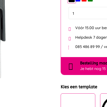
Vóór 15.00 uur be
Helpdesk 7 dagen
085 486 89 99 / 
Bestelling
maa
Je hebt nog
15
Kies een template