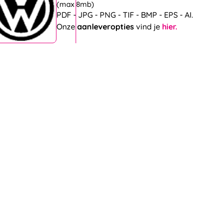
(max 8mb)
PDF - JPG - PNG - TIF - BMP - EPS - AI.
Onze
aanleveropties
vind je
hier.