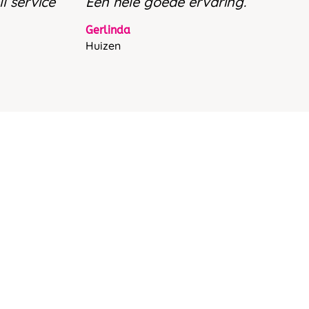
l service
Een hele goede ervaring.
Gerlinda
Huizen