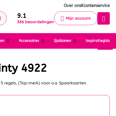
Krijg een antwoord op uw vraag
Over ons
Klantenservice
9.1
Chatbot
Mijn account
386 beoordelingen
Chat 24/7 met onze chatbot voor
hulp
Contact
ten
Accessoires
Sjablonen
Inspiratiegids
inty 4922
5 regels, (Top-merk) voor o.a. Spaarkaarten.