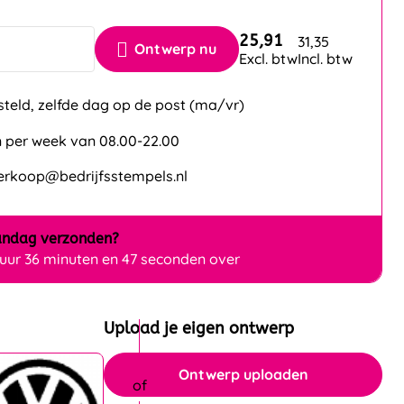
25,91
31,35
Ontwerp nu
Excl. btw
Incl. btw
steld, zelfde dag op de post (ma/vr)
 per week van 08.00-22.00
verkoop@bedrijfsstempels.nl
ndag
verzonden?
 uur 36 minuten en 46 seconden over
Upload je eigen ontwerp
Ontwerp uploaden