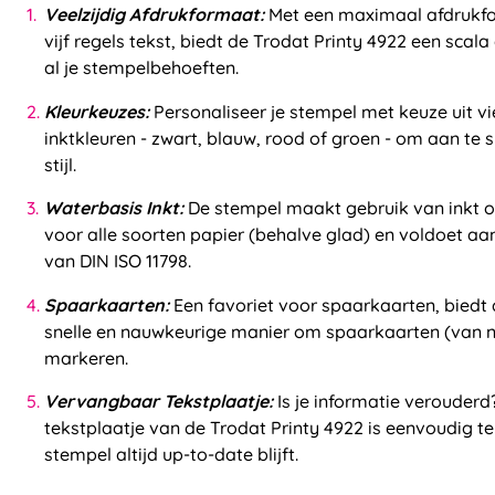
Veelzijdig Afdrukformaat:
Met een maximaal afdrukf
vijf regels tekst, biedt de Trodat Printy 4922 een sca
al je stempelbehoeften.
Kleurkeuzes:
Personaliseer je stempel met keuze uit vi
inktkleuren - zwart, blauw, rood of groen - om aan te sl
stijl.
Waterbasis Inkt:
De stempel maakt gebruik van inkt o
voor alle soorten papier (behalve glad) en voldoet a
van DIN ISO 11798.
Spaarkaarten:
Een favoriet voor spaarkaarten, biedt 
snelle en nauwkeurige manier om spaarkaarten (van ni
markeren.
Vervangbaar Tekstplaatje:
Is je informatie verouderd
tekstplaatje van de Trodat Printy 4922 is eenvoudig t
stempel altijd up-to-date blijft.