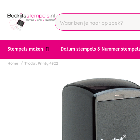
Stempels maken
Datum stempels & Nummer stempel
Home
Trodat Printy 4922