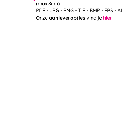
PDF - JPG - PNG - TIF - BMP - EPS - AI.
Onze
aanleveropties
vind je
hier.