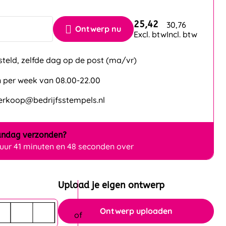
25,42
30,76
Ontwerp nu
Excl. btw
Incl. btw
steld, zelfde dag op de post (ma/vr)
 per week van 08.00-22.00
verkoop@bedrijfsstempels.nl
ndag
verzonden?
 uur 41 minuten en 47 seconden over
Upload je eigen ontwerp
Ontwerp uploaden
(max 8mb)