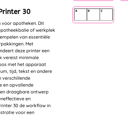
rinter 30
n voor apotheken. Dit
apotheekbalie of werkplek
tempelen van essentiële
rpakkingen. Met
deert deze printer een
k vereist minimale
oos met het apparaat
um, tijd, tekst en andere
 verschillende
ke en opvallende
e en draagbare ontwerp
neffectieve en
inter 30 de workflow in
stratie voor een