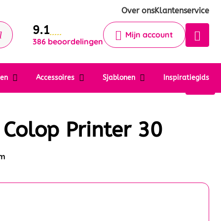
Krijg een antwoord op uw vraag
Over ons
Klantenservice
9.1
Chatbot
Mijn account
386 beoordelingen
Chat 24/7 met onze chatbot voor
hulp
Contact
ten
Accessoires
Sjablonen
Inspiratiegids
Colop Printer 30
mm