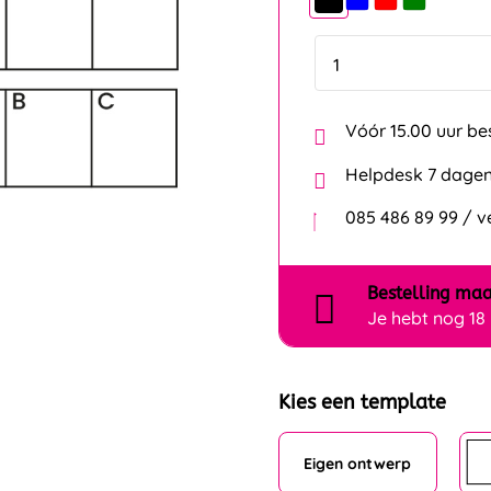
Vóór 15.00 uur be
Helpdesk 7 dagen
085 486 89 99 / 
Bestelling
maa
Je hebt nog
18
Kies een template
Eigen ontwerp