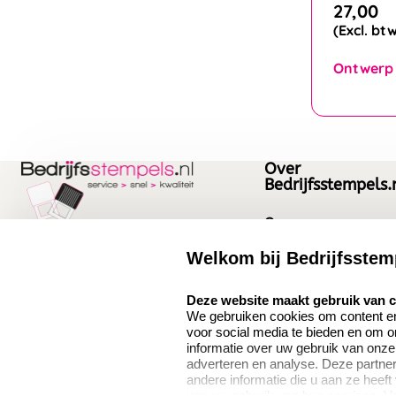
27,00
(Excl. bt
Ontwerp
Over
Bedrijfsstempels.
Over ons
Bedrijfsgegevens
Welkom bij Bedrijfsstem
Bedrijfsstempels.nl
Quinten Matsyslaan
Vacatures
select language
Deze website maakt gebruik van 
35
We gebruiken cookies om content en 
5642JC Eindhoven
voor social media te bieden en om 
Nederland
informatie over uw gebruik van onze
adverteren en analyse. Deze partn
andere informatie die u aan ze heeft
van uw gebruik van hun services. V