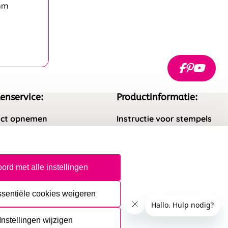
8mm
enservice:
Productinformatie:
ct opnemen
Instructie voor stempels
gestelde vragen
Aanleverspecificaties
rneren
Safety Sheets
ord met alle instellingen
epingsrecht
Sitemap
ssentiële cookies weigeren
Instellingen wijzigen