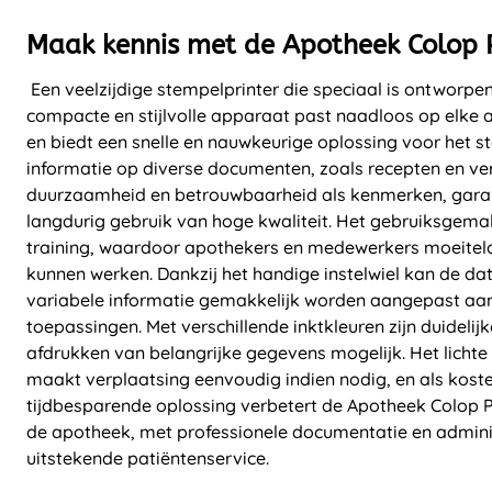
Maak kennis met de Apotheek Colop P
Een veelzijdige stempelprinter die speciaal is ontworpe
compacte en stijlvolle apparaat past naadloos op elke 
en biedt een snelle en nauwkeurige oplossing voor het s
informatie op diverse documenten, zoals recepten en ve
duurzaamheid en betrouwbaarheid als kenmerken, garan
langdurig gebruik van hoge kwaliteit. Het gebruiksgema
training, waardoor apothekers en medewerkers moeitel
kunnen werken. Dankzij het handige instelwiel kan de dat
variabele informatie gemakkelijk worden aangepast aan
toepassingen. Met verschillende inktkleuren zijn duidelij
afdrukken van belangrijke gegevens mogelijk. Het licht
maakt verplaatsing eenvoudig indien nodig, en als koste
tijdbesparende oplossing verbetert de Apotheek Colop Pr
de apotheek, met professionele documentatie en admini
uitstekende patiëntenservice.