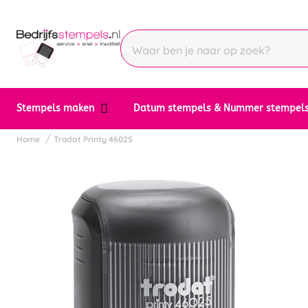
Stempels maken
Datum stempels & Nummer stempel
Home
Trodat Printy 46025