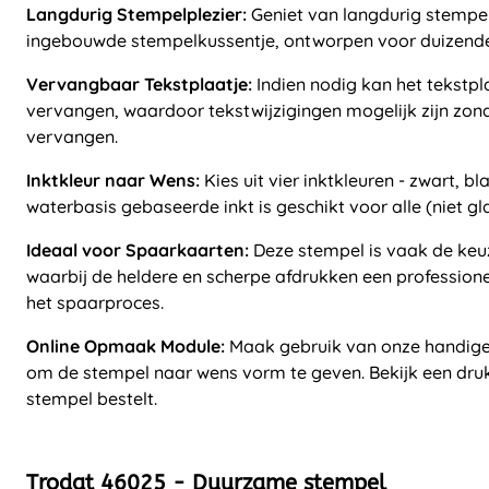
Langdurig Stempelplezier:
Geniet van langdurig stempel
ingebouwde stempelkussentje, ontworpen voor duizende
Vervangbaar Tekstplaatje:
Indien nodig kan het tekstp
vervangen, waardoor tekstwijzigingen mogelijk zijn zon
vervangen.
Inktkleur naar Wens:
Kies uit vier inktkleuren - zwart, b
waterbasis gebaseerde inkt is geschikt voor alle (niet g
Ideaal voor Spaarkaarten:
Deze stempel is vaak de keu
waarbij de heldere en scherpe afdrukken een professione
het spaarproces.
Online Opmaak Module:
Maak gebruik van onze handig
om de stempel naar wens vorm te geven. Bekijk een dru
stempel bestelt.
Trodat 46025 - Duurzame stempel