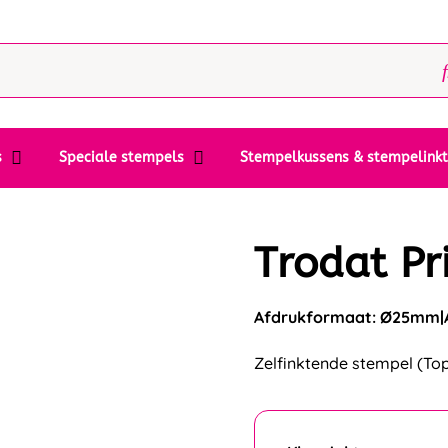
s
Speciale stempels
Stempelkussens & stempelink
Trodat Pr
Afdrukformaat: Ø25mm
Zelfinktende stempel (Top