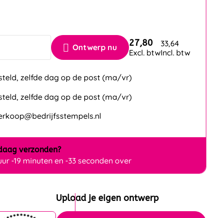
27,80
33,64
Ontwerp nu
Excl. btw
Incl. btw
steld, zelfde dag op de post (ma/vr)
steld, zelfde dag op de post (ma/vr)
verkoop@bedrijfsstempels.nl
daag
verzonden?
 uur -19 minuten en -34 seconden over
Upload je eigen ontwerp