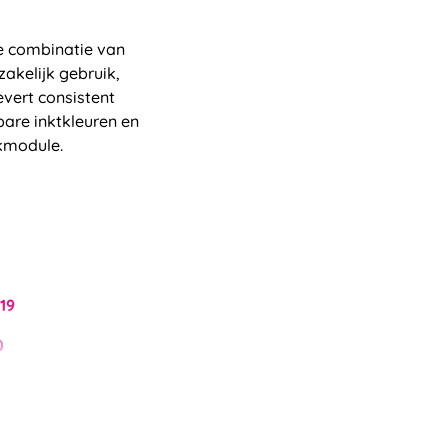
de combinatie van
zakelijk gebruik,
vert consistent
are inktkleuren en
kmodule.
19
0