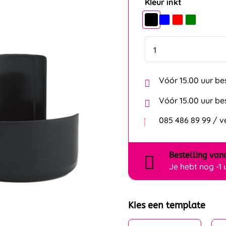
Kleur inkt
Vóór 15.00 uur be
Vóór 15.00 uur be
085 486 89 99 / 
Bestelling
van
Je hebt nog
-1
Kies een template