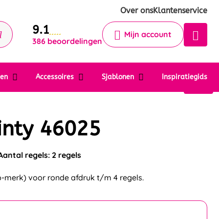
Krijg een antwoord op uw vraag
Over ons
Klantenservice
9.1
Chatbot
Mijn account
386 beoordelingen
Chat 24/7 met onze chatbot voor
hulp
Contact
ten
Accessoires
Sjablonen
Inspiratiegids
inty 46025
Aantal regels: 2 regels
-merk) voor ronde afdruk t/m 4 regels.