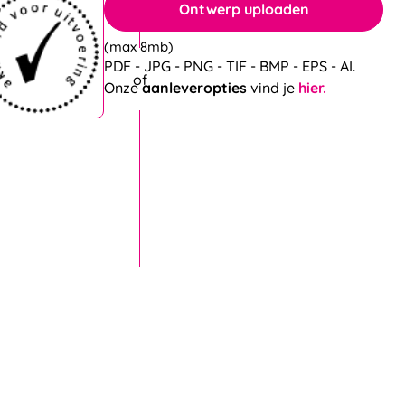
Ontwerp uploaden
(max 8mb)
PDF - JPG - PNG - TIF - BMP - EPS - AI.
Onze
aanleveropties
vind je
hier.