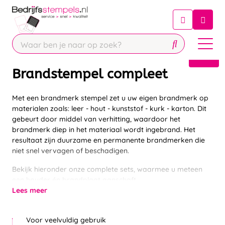
Chatbot
Chat 24/7 met onze chatbot voor
hulp
Contact
Brandstempel compleet
Met een brandmerk stempel zet u uw eigen brandmerk op
materialen zoals: leer - hout - kunststof - kurk - karton. Dit
gebeurt door middel van verhitting, waardoor het
brandmerk diep in het materiaal wordt ingebrand. Het
resultaat zijn duurzame en permanente brandmerken die
niet snel vervagen of beschadigen.
Bekijk hieronder onze complete sets, waarmee u meteen
een houder én brandplaat aanschaft.
Lees meer
Levertijd 1 à 3 werkdagen