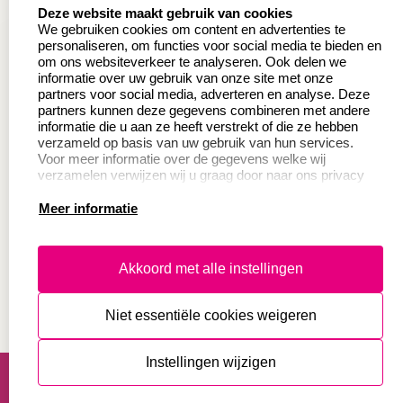
select language
Deze website maakt gebruik van cookies
Wederverkoper
Veel gestelde vragen
We gebruiken cookies om content en advertenties te
worden
personaliseren, om functies voor social media te bieden en
Retourneren
om ons websiteverkeer te analyseren. Ook delen we
Sale
informatie over uw gebruik van onze site met onze
Herroepingsrecht
partners voor social media, adverteren en analyse. Deze
Betaling & Verzending
partners kunnen deze gegevens combineren met andere
informatie die u aan ze heeft verstrekt of die ze hebben
verzameld op basis van uw gebruik van hun services.
Voor meer informatie over de gegevens welke wij
Productinformatie:
verzamelen verwijzen wij u graag door naar ons privacy
statement.
Meer informatie
Instructie voor
stempels
Aanleverspecificaties
Akkoord met alle instellingen
Safety Sheets
Niet essentiële cookies weigeren
Sitemap
algemene voorwaarden
disclaimer
Instellingen wijzigen
privacy statement
Cookies resetten
© copyright 2026