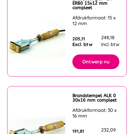
ER80 15x12 mm
compleet
Afdrukformaat: 15 x
12 mm
248,18
205,11
Excl. btw
Incl. btw
Ontwerp nu
Brandstempel ALK 0
30x16 mm compleet
Afdrukformaat: 30 x
16 mm
232,09
191,81