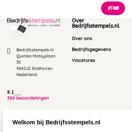
Over
Bedrijfsstempels.nl
Over ons
Bedrijfsgegevens
Bedrijfsstempels.nl
Quinten Matsyslaan
Vacatures
35
5642JC Eindhoven
Nederland
9.1
386 beoordelingen
Zakelijk:
Klantenservice:
Welkom bij Bedrijfsstempels.nl
Aanvraag op maat
Contact opnemen