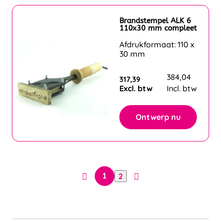
Brandstempel ALK 6
110x30 mm compleet
Afdrukformaat: 110 x
30 mm
384,04
317,39
Excl. btw
Incl. btw
Ontwerp nu
2
1