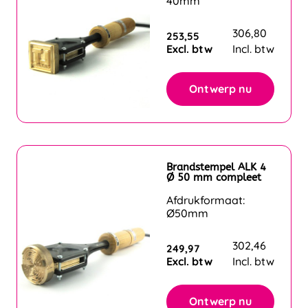
40mm
306,80
253,55
Excl. btw
Incl. btw
Ontwerp nu
Brandstempel ALK 4
Ø 50 mm compleet
Afdrukformaat:
Ø50mm
302,46
249,97
Excl. btw
Incl. btw
Ontwerp nu