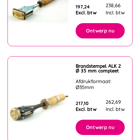
238,66
197,24
Excl. btw
Incl. btw
Ontwerp nu
Brandstempel ALK 2
Ø 35 mm compleet
Afdrukformaat:
Ø35mm
262,69
217,10
Excl. btw
Incl. btw
Ontwerp nu