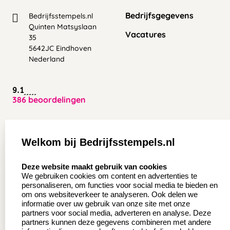
Bedrijfsgegevens
Bedrijfsstempels.nl
Quinten Matsyslaan
Vacatures
35
5642JC Eindhoven
Nederland
9.1
386 beoordelingen
Zakelijk:
Klantenservice:
Welkom bij Bedrijfsstempels.nl
Aanvraag op maat
Contact opnemen
select language
Deze website maakt gebruik van cookies
Wederverkoper
Veel gestelde vragen
We gebruiken cookies om content en advertenties te
worden
personaliseren, om functies voor social media te bieden en
Retourneren
om ons websiteverkeer te analyseren. Ook delen we
Sale
informatie over uw gebruik van onze site met onze
Herroepingsrecht
partners voor social media, adverteren en analyse. Deze
Betaling & Verzending
partners kunnen deze gegevens combineren met andere