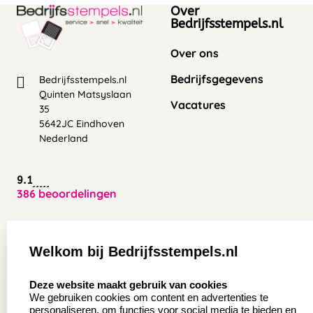
Over
Bedrijfsstempels.nl
Over ons
Bedrijfsgegevens
Bedrijfsstempels.nl
Quinten Matsyslaan
Vacatures
35
5642JC Eindhoven
Nederland
9.1
386 beoordelingen
Zakelijk:
Klantenservice:
Welkom bij Bedrijfsstempels.nl
Aanvraag op maat
Contact opnemen
select language
Deze website maakt gebruik van cookies
Wederverkoper
Veel gestelde vragen
We gebruiken cookies om content en advertenties te
worden
personaliseren, om functies voor social media te bieden en