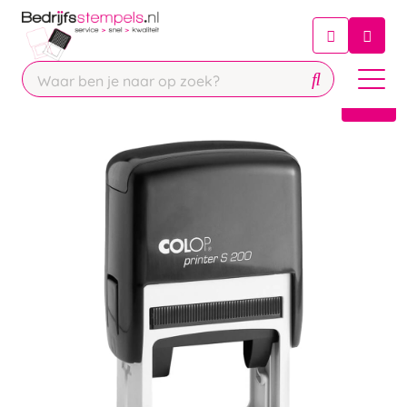
Chatbot
Chat 24/7 met onze chatbot voor
hulp
Contact