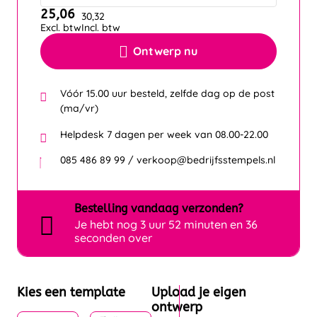
25,06
30,32
Excl. btw
Incl. btw
Ontwerp nu
Vóór 15.00 uur besteld, zelfde dag op de post
(ma/vr)
Helpdesk 7 dagen per week van 08.00-22.00
085 486 89 99 / verkoop@bedrijfsstempels.nl
Bestelling
vandaag
verzonden?
Je hebt nog
3 uur 52 minuten en 36
seconden over
Kies een template
Upload je eigen
ontwerp