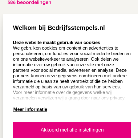
386 beoordelingen
Zakelijk:
Klantenservice:
Welkom bij Bedrijfsstempels.nl
Aanvraag op maat
Contact opnemen
select language
Deze website maakt gebruik van cookies
Wederverkoper
Veel gestelde vragen
We gebruiken cookies om content en advertenties te
worden
personaliseren, om functies voor social media te bieden en
Retourneren
om ons websiteverkeer te analyseren. Ook delen we
Sale
informatie over uw gebruik van onze site met onze
Herroepingsrecht
partners voor social media, adverteren en analyse. Deze
Betaling & Verzending
partners kunnen deze gegevens combineren met andere
informatie die u aan ze heeft verstrekt of die ze hebben
verzameld op basis van uw gebruik van hun services.
Voor meer informatie over de gegevens welke wij
Productinformatie:
verzamelen verwijzen wij u graag door naar ons privacy
statement.
Meer informatie
Instructie voor
stempels
Aanleverspecificaties
Akkoord met alle instellingen