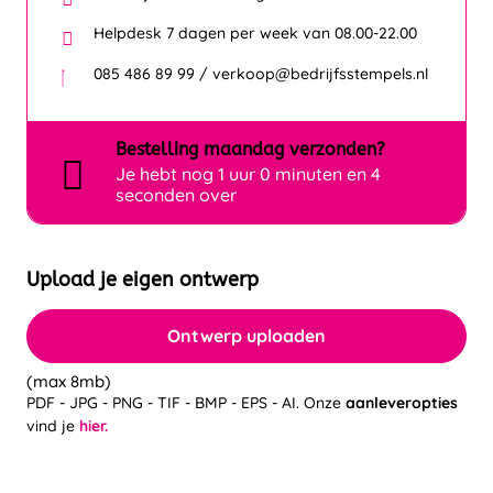
Helpdesk 7 dagen per week van 08.00-22.00
085 486 89 99 / verkoop@bedrijfsstempels.nl
Bestelling
maandag
verzonden?
Je hebt nog
1 uur 0 minuten en 3
seconden over
Upload je eigen ontwerp
Ontwerp uploaden
(max 8mb)
PDF - JPG - PNG - TIF - BMP - EPS - AI. Onze
aanleveropties
vind je
hier.