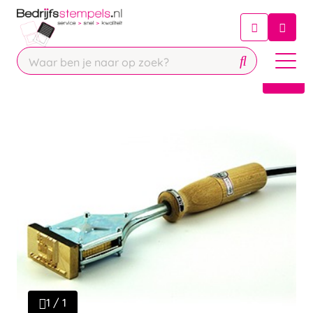
Chatbot
Chat 24/7 met onze chatbot voor
hulp
Contact
1 / 1