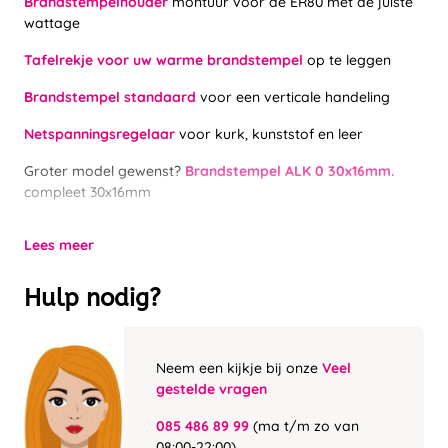
Brandstempelhouder
montuur voor de ER80 met de juiste
wattage
Tafelrekje voor uw warme brandstempel
op te leggen
Brandstempel standaard
voor een verticale handeling
Netspanningsregelaar
voor kurk, kunststof en leer
Groter model gewenst?
Brandstempel ALK 0 30x16mm.
compleet 30x16mm
Lees meer
Hulp nodig?
Neem een kijkje bij onze
Veel
gestelde vragen
085 486 89 99
(ma t/m zo van
08:00-22:00)