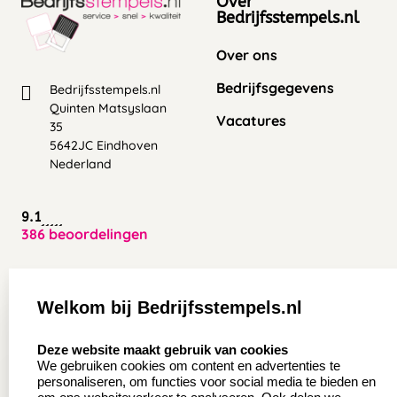
Over
Bedrijfsstempels.nl
Over ons
Bedrijfsgegevens
Bedrijfsstempels.nl
Quinten Matsyslaan
Vacatures
35
5642JC Eindhoven
Nederland
9.1
386 beoordelingen
Zakelijk:
Klantenservice:
Welkom bij Bedrijfsstempels.nl
Aanvraag op maat
Contact opnemen
select language
Deze website maakt gebruik van cookies
Wederverkoper
Veel gestelde vragen
We gebruiken cookies om content en advertenties te
worden
personaliseren, om functies voor social media te bieden en
Retourneren