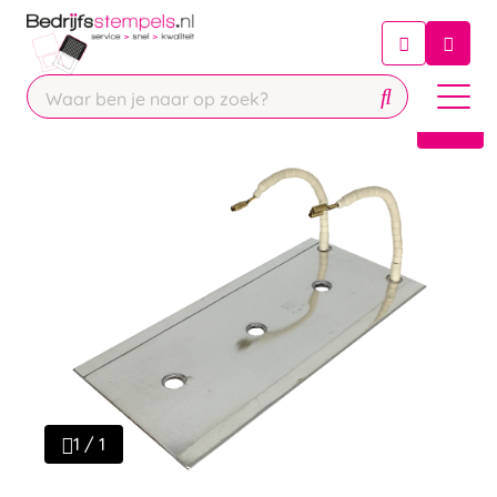
Chatbot
Chat 24/7 met onze chatbot voor
hulp
Contact
1 / 1