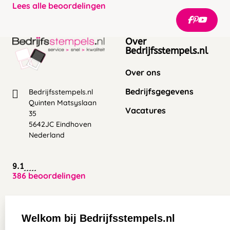
Lees alle beoordelingen
Over
Bedrijfsstempels.nl
Over ons
Bedrijfsgegevens
Bedrijfsstempels.nl
Quinten Matsyslaan
Vacatures
35
5642JC Eindhoven
Nederland
9.1
386 beoordelingen
Zakelijk:
Klantenservice:
Welkom bij Bedrijfsstempels.nl
Aanvraag op maat
Contact opnemen