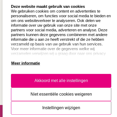
select language
Deze website maakt gebruik van cookies
Wederverkoper
Veel gestelde vragen
We gebruiken cookies om content en advertenties te
worden
personaliseren, om functies voor social media te bieden en
Retourneren
om ons websiteverkeer te analyseren. Ook delen we
Sale
informatie over uw gebruik van onze site met onze
Herroepingsrecht
partners voor social media, adverteren en analyse. Deze
Betaling & Verzending
partners kunnen deze gegevens combineren met andere
informatie die u aan ze heeft verstrekt of die ze hebben
verzameld op basis van uw gebruik van hun services.
Voor meer informatie over de gegevens welke wij
Productinformatie:
verzamelen verwijzen wij u graag door naar ons privacy
statement.
Meer informatie
Instructie voor
stempels
Aanleverspecificaties
Akkoord met alle instellingen
Safety Sheets
Niet essentiële cookies weigeren
Sitemap
algemene voorwaarden
disclaimer
Instellingen wijzigen
privacy statement
Cookies resetten
© copyright 2026