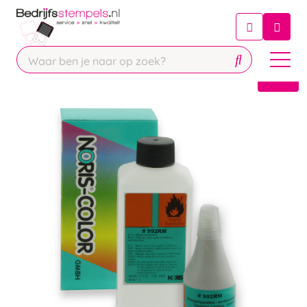
Chatbot
Chat 24/7 met onze chatbot voor
hulp
Contact