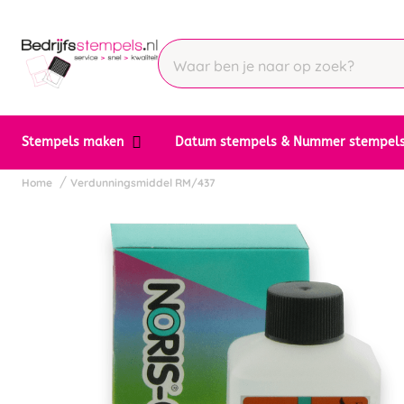
Stempels maken
Datum stempels & Nummer stempel
Home
Verdunningsmiddel RM/437