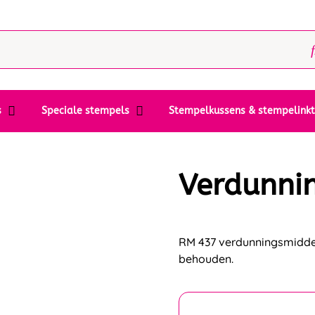
s
Speciale stempels
Stempelkussens & stempelink
Verdunni
RM 437 verdunningsmiddel
behouden.
Inhoud