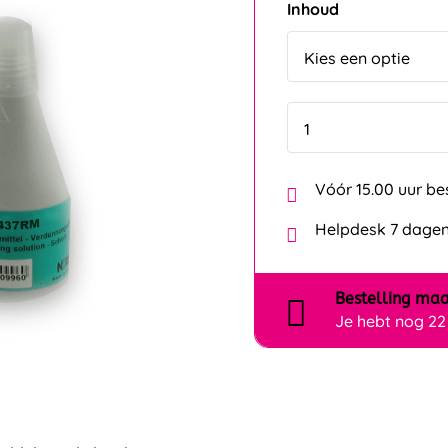
Vóór 15.00 uur be
Helpdesk 7 dagen
Bestelling
maa
Je hebt nog
22