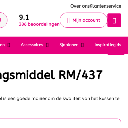
Krijg een antwoord op uw vraag
Over ons
Klantenservice
9.1
Chatbot
Mijn account
386 beoordelingen
Chat 24/7 met onze chatbot voor
hulp
Contact
ten
Accessoires
Sjablonen
Inspiratiegids
ngsmiddel RM/437
 is een goede manier om de kwaliteit van het kussen te