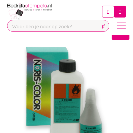
Chatbot
Chat 24/7 met onze chatbot voor
hulp
Contact