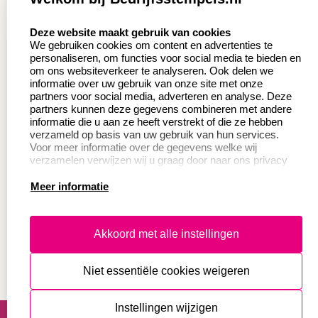
Aanvraag op maat
Contact opnemen
select language
Deze website maakt gebruik van cookies
Wederverkoper
Veel gestelde vragen
We gebruiken cookies om content en advertenties te
worden
personaliseren, om functies voor social media te bieden en
Retourneren
om ons websiteverkeer te analyseren. Ook delen we
Sale
informatie over uw gebruik van onze site met onze
Herroepingsrecht
partners voor social media, adverteren en analyse. Deze
Betaling & Verzending
partners kunnen deze gegevens combineren met andere
informatie die u aan ze heeft verstrekt of die ze hebben
verzameld op basis van uw gebruik van hun services.
Voor meer informatie over de gegevens welke wij
Productinformatie:
verzamelen verwijzen wij u graag door naar ons privacy
statement.
Meer informatie
Instructie voor
stempels
Aanleverspecificaties
Akkoord met alle instellingen
Safety Sheets
Niet essentiële cookies weigeren
Sitemap
algemene voorwaarden
disclaimer
Instellingen wijzigen