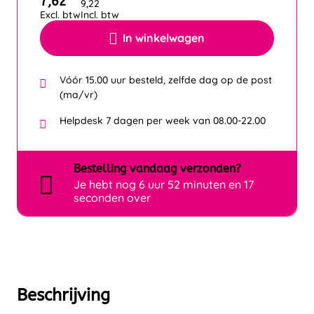
7,62
9,22
Excl. btw
Incl. btw
In winkelwagen
Vóór 15.00 uur besteld, zelfde dag op de post
(ma/vr)
Helpdesk 7 dagen per week van 08.00-22.00
Bestelling
vandaag
verzonden?
Je hebt nog
6 uur 52 minuten en 17
seconden over
Beschrijving