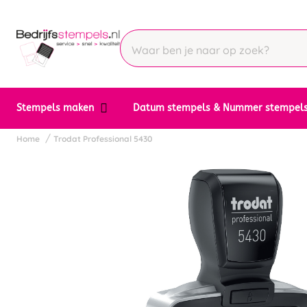
Stempels maken
Datum stempels & Nummer stempel
Home
Trodat Professional 5430