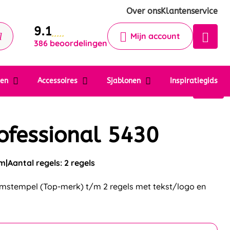
Krijg een antwoord op uw vraag
Over ons
Klantenservice
9.1
Chatbot
Mijn account
386 beoordelingen
Chat 24/7 met onze chatbot voor
hulp
Contact
ten
Accessoires
Sjablonen
Inspiratiegids
ofessional 5430
mm
Aantal regels: 2 regels
umstempel (Top-merk) t/m 2 regels met tekst/logo en