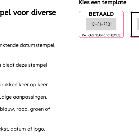
Kies een template
el voor diverse
finktende datumstempel,
 biedt deze stempel
rukken keer op keer.
udige aanpassingen.
 blauw, rood, groen of
ekst, datum of logo.