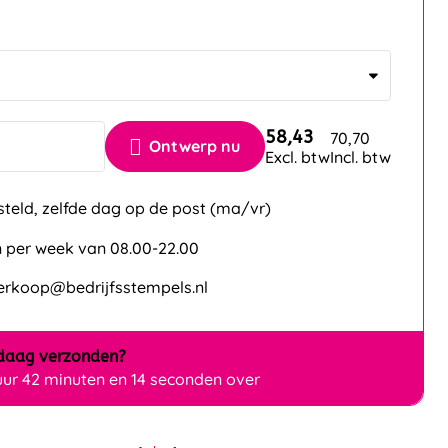
58,43
70,70
Ontwerp nu
Excl. btw
Incl. btw
steld, zelfde dag op de post (ma/vr)
 per week van 08.00-22.00
verkoop@bedrijfsstempels.nl
daag
verzonden?
uur 42 minuten en 13 seconden over