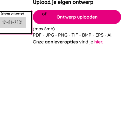
Upload je eigen ontwerp
Ontwerp uploaden
(max 8mb)
PDF - JPG - PNG - TIF - BMP - EPS - AI.
Onze
aanleveropties
vind je
hier.