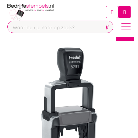
Chatbot
Chat 24/7 met onze chatbot voor
hulp
Contact