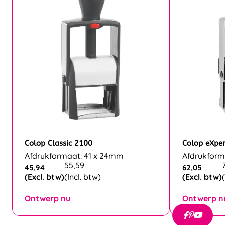
Colop Classic 2100
Colop eXpe
Afdrukformaat: 41 x 24mm
Afdrukform
55,59
45,94
62,05
(Excl. btw)
(Incl. btw)
(Excl. btw)
Ontwerp nu
Ontwerp n