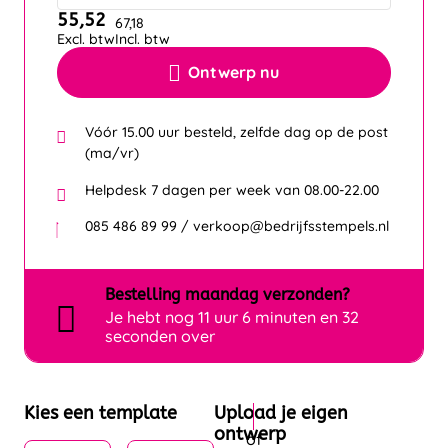
55,52
67,18
Excl. btw
Incl. btw
Ontwerp nu
Vóór 15.00 uur besteld, zelfde dag op de post
(ma/vr)
Helpdesk 7 dagen per week van 08.00-22.00
085 486 89 99 / verkoop@bedrijfsstempels.nl
Bestelling
maandag
verzonden?
Je hebt nog
11 uur 6 minuten en 32
seconden over
Kies een template
Upload je eigen
ontwerp