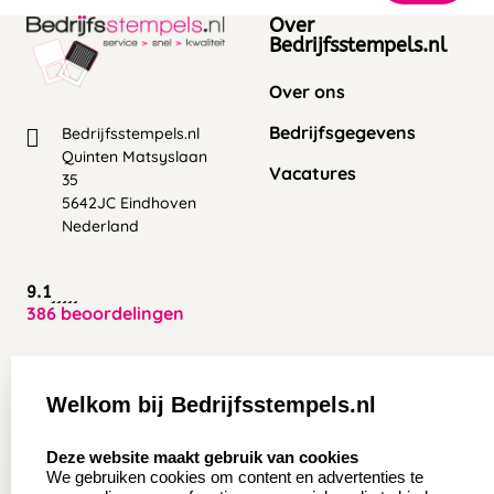
Over
Bedrijfsstempels.nl
Over ons
Bedrijfsgegevens
Bedrijfsstempels.nl
Quinten Matsyslaan
Vacatures
35
5642JC Eindhoven
Nederland
9.1
386 beoordelingen
Zakelijk:
Klantenservice:
Welkom bij Bedrijfsstempels.nl
Aanvraag op maat
Contact opnemen
select language
Deze website maakt gebruik van cookies
Wederverkoper
Veel gestelde vragen
We gebruiken cookies om content en advertenties te
worden