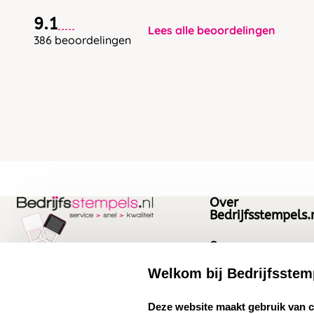
9.1
Lees alle beoordelingen
386 beoordelingen
Over
Bedrijfsstempels.
Over ons
Bedrijfsgegevens
Welkom bij Bedrijfsstem
Bedrijfsstempels.nl
Quinten Matsyslaan
Vacatures
select language
Deze website maakt gebruik van 
35