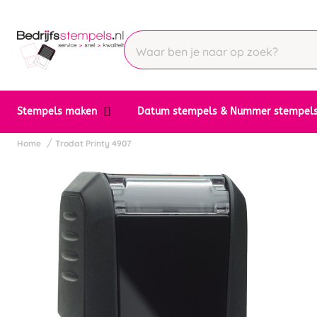
Stempels maken
Datum stempels & Nummer stempel
Home
Trodat Printy 4907