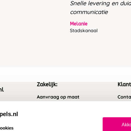
Snelle levering en duid
communicatie
Melanie
Stadskanaal
Zakelijk:
Klant
nl
Aanvraag op maat
Conta
Wederverkoper worden
Veel 
pels.nl
Sale
Retou
Akko
cookies
Betaling & Verzending
Herro