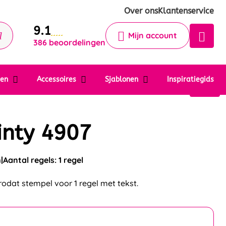
Krijg een antwoord op uw vraag
Over ons
Klantenservice
9.1
Chatbot
Mijn account
386 beoordelingen
Chat 24/7 met onze chatbot voor
hulp
Contact
ten
Accessoires
Sjablonen
Inspiratiegids
inty 4907
m
Aantal regels: 1 regel
rodat stempel voor 1 regel met tekst.