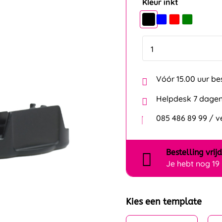
Vóór 15.00 uur be
Helpdesk 7 dagen
085 486 89 99 / 
Bestelling
vrij
Je hebt nog
19
Kies een template
Eigen ontwerp