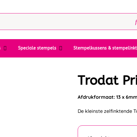
s
Speciale stempels
Stempelkussens & stempelink
Trodat Pr
Afdrukformaat: 13 x 6m
De kleinste zelfinktende T
Kleur inkt