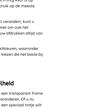
t Printy 4907 is op
ebruik op de meeste
 verandert, kunt u
 niet om ook het
uw afdrukken altijd van
inktkleuren, waaronder
kiezen die het beste bij
elheid
n een transparant frame
garanderen. Of u nu
en speciaal tintje wilt