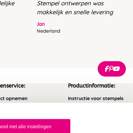
elijke
Stempel ontwerpen was
makkelijk en snelle levering
Jan
Nederland
enservice:
Productinformatie:
ct opnemen
Instructie voor stempels
gestelde vragen
Aanleverspecificaties
rneren
Safety Sheets
ord met alle instellingen
epingsrecht
Sitemap