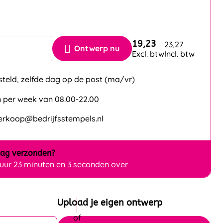
19,23
23,27
Ontwerp nu
Excl. btw
Incl. btw
steld, zelfde dag op de post (ma/vr)
 per week van 08.00-22.00
verkoop@bedrijfsstempels.nl
dag
verzonden?
 uur 23 minuten en 2 seconden over
Upload je eigen ontwerp
Ontwerp uploaden