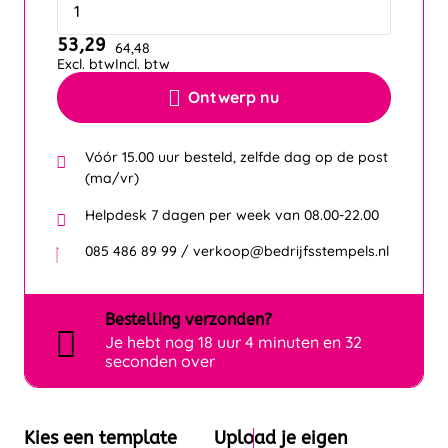
53,29
64,48
Excl. btw
Incl. btw
Ontwerp nu
Vóór 15.00 uur besteld, zelfde dag op de post
(ma/vr)
Helpdesk 7 dagen per week van 08.00-22.00
085 486 89 99 / verkoop@bedrijfsstempels.nl
Bestelling
verzonden?
Je hebt nog
18 uur 4 minuten en 31
seconden over
Kies een template
Upload je eigen