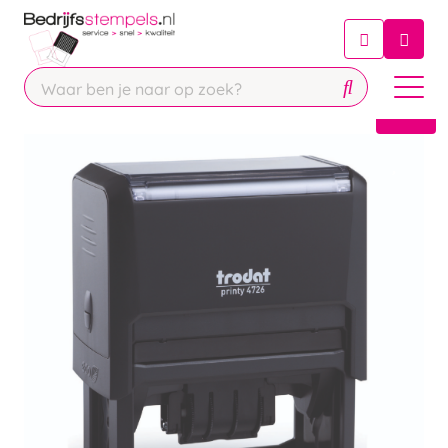
Chatbot
Chat 24/7 met onze chatbot voor
hulp
Contact