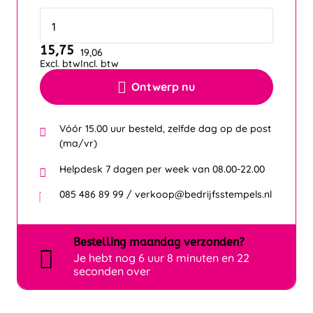
15,75
19,06
Excl. btw
Incl. btw
Ontwerp nu
Vóór 15.00 uur besteld, zelfde dag op de post
(ma/vr)
Helpdesk 7 dagen per week van 08.00-22.00
085 486 89 99 / verkoop@bedrijfsstempels.nl
Bestelling
maandag
verzonden?
Je hebt nog
6 uur 8 minuten en 22
seconden over