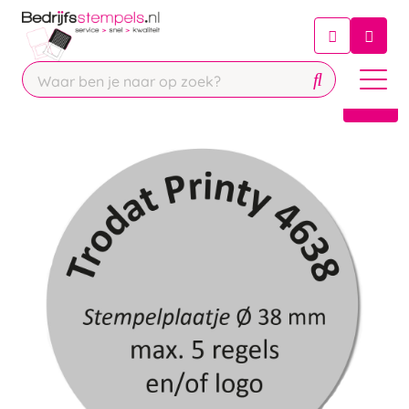
Chatbot
Chat 24/7 met onze chatbot voor
hulp
Contact