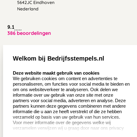
5642JC Eindhoven
Nederland
9.1
386 beoordelingen
Zakelijk:
Klantenservice:
Welkom bij Bedrijfsstempels.nl
Aanvraag op maat
Contact opnemen
select language
Deze website maakt gebruik van cookies
Wederverkoper
Veel gestelde vragen
We gebruiken cookies om content en advertenties te
worden
personaliseren, om functies voor social media te bieden en
Retourneren
om ons websiteverkeer te analyseren. Ook delen we
Sale
informatie over uw gebruik van onze site met onze
Herroepingsrecht
partners voor social media, adverteren en analyse. Deze
Betaling & Verzending
partners kunnen deze gegevens combineren met andere
informatie die u aan ze heeft verstrekt of die ze hebben
verzameld op basis van uw gebruik van hun services.
Voor meer informatie over de gegevens welke wij
Productinformatie:
verzamelen verwijzen wij u graag door naar ons privacy
statement.