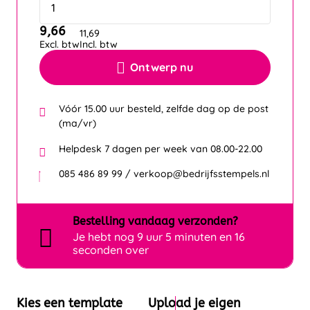
9,66
11,69
Excl. btw
Incl. btw
Ontwerp nu
Vóór 15.00 uur besteld, zelfde dag op de post
(ma/vr)
Helpdesk 7 dagen per week van 08.00-22.00
085 486 89 99 / verkoop@bedrijfsstempels.nl
Bestelling
vandaag
verzonden?
Je hebt nog
9 uur 5 minuten en 16
seconden over
Kies een template
Upload je eigen