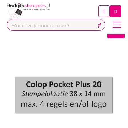
Chatbot
Chat 24/7 met onze chatbot voor
hulp
Contact