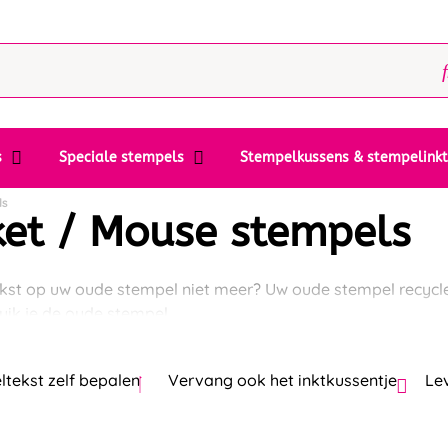
s
Speciale stempels
Stempelkussens & stempelink
ls
ket / Mouse stempels
ekst op uw oude stempel niet meer? Uw oude stempel recyclen
uik je de oude stempel.
tekst zelf bepalen
Vervang ook het inktkussentje
Le