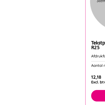
Tekstp
R25
Afdruk
Aantal r
12,18
Excl. b