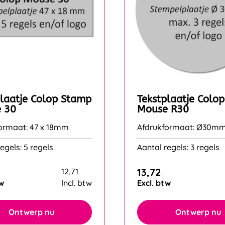
plaatje Colop Stamp
Tekstplaatje Colo
 30
Mouse R30
ormaat: 47 x 18mm
Afdrukformaat: Ø30m
egels: 5 regels
Aantal regels: 3 regels
13,72
12,71
tw
Incl. btw
Excl. btw
Ontwerp nu
Ontwerp nu