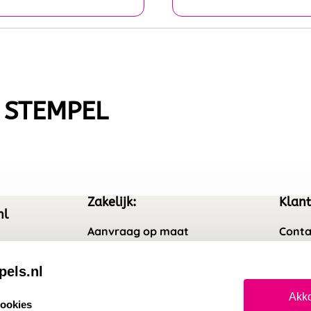
 STEMPEL
Zakelijk:
Klant
nl
Aanvraag op maat
Conta
Wederverkoper worden
Veel 
pels.nl
Sale
Retou
Akko
cookies
Betaling & Verzending
Herro