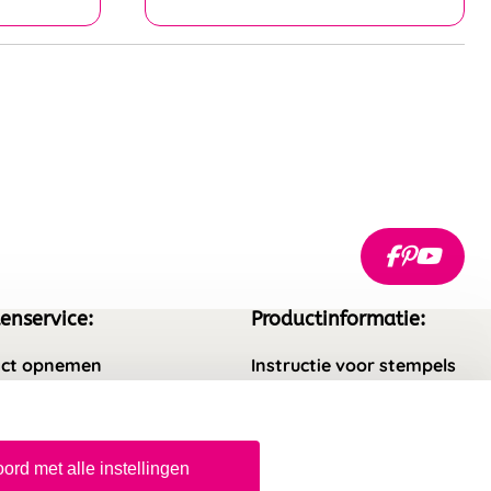
enservice:
Productinformatie:
ct opnemen
Instructie voor stempels
gestelde vragen
Aanleverspecificaties
rneren
Safety Sheets
ord met alle instellingen
epingsrecht
Sitemap