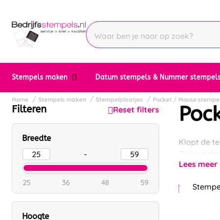
Stempels maken
Datum stempels & Nummer stempel
Home
Stempels maken
Stempelplaatjes
Pocket / Mouse stempe
Poc
Filteren
Reset filters
Breedte
Klopt de t
Zo hergebr
-
Lees meer
25
36
48
59
Stempel
Hoogte