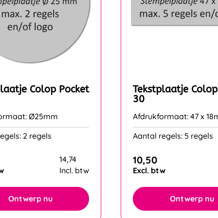
laatje Colop Pocket
Tekstplaatje Colop
30
formaat: Ø25mm
Afdrukformaat: 47 x 1
egels: 2 regels
Aantal regels: 5 regels
10,50
14,74
tw
Incl. btw
Excl. btw
Ontwerp nu
Ontwerp nu