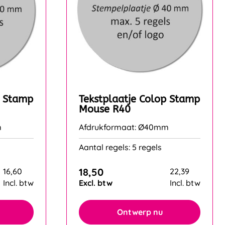
p Stamp
Tekstplaatje Colop Stamp
Mouse R40
m
Afdrukformaat: Ø40mm
Aantal regels: 5 regels
18,50
16,60
22,39
Incl. btw
Excl. btw
Incl. btw
Ontwerp nu