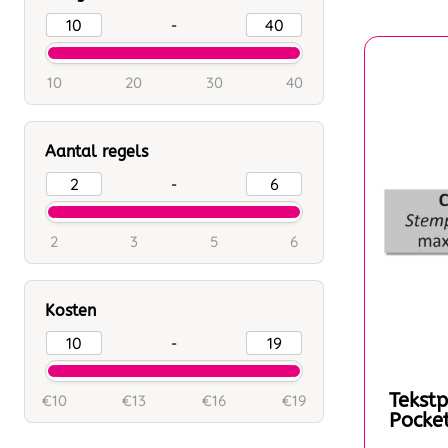
-
10
20
30
40
Aantal regels
-
2
3
5
6
Kosten
-
Tekstp
€10
€13
€16
€19
Pocke