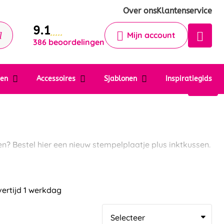
Krijg een antwoord op uw vraag
Over ons
Klantenservice
9.1
Chatbot
Mijn account
386 beoordelingen
Chat 24/7 met onze chatbot voor
hulp
Contact
ten
Accessoires
Sjablonen
Inspiratiegids
? Bestel hier een nieuw stempelplaatje plus inktkussen.
vertijd 1 werkdag