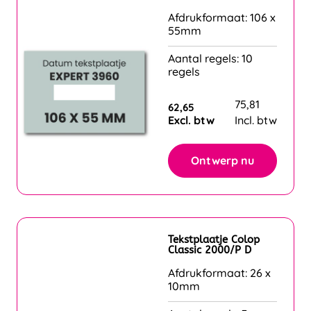
Afdrukformaat: 106 x
55mm
Aantal regels: 10
regels
75,81
62,65
Excl. btw
Incl. btw
Ontwerp nu
Tekstplaatje Colop
Classic 2000/P D
Afdrukformaat: 26 x
10mm