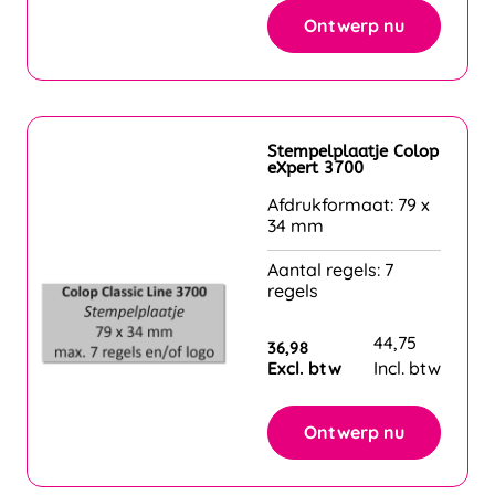
Ontwerp nu
Stempelplaatje Colop
eXpert 3700
Afdrukformaat: 79 x
34 mm
Aantal regels: 7
regels
44,75
36,98
Excl. btw
Incl. btw
Ontwerp nu