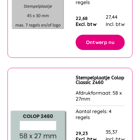
regels
27,44
22,68
Excl. btw
Incl. btw
Ontwerp nu
Stempelplaatje Colop
Classic 2460
Afdrukformaat: 58 x
27mm
Aantal regels: 4
regels
35,37
29,23
Excl. btw
Incl. btw