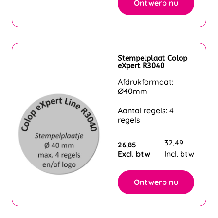
Ontwerp nu
Stempelplaat Colop
eXpert R3040
Afdrukformaat:
Ø40mm
Aantal regels: 4
regels
32,49
26,85
Excl. btw
Incl. btw
Ontwerp nu