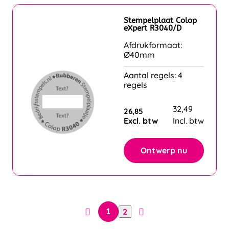
Stempelplaat Colop
eXpert R3040/D
Afdrukformaat:
Ø40mm
Aantal regels: 4
regels
32,49
26,85
Excl. btw
Incl. btw
Ontwerp nu
2
1