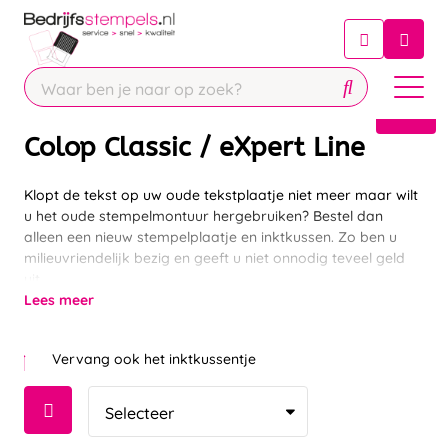
Chatbot
Chat 24/7 met onze chatbot voor
hulp
Contact
Colop Classic / eXpert Line
Klopt de tekst op uw oude tekstplaatje niet meer maar wilt
u het oude stempelmontuur hergebruiken? Bestel dan
alleen een nieuw stempelplaatje en inktkussen. Zo ben u
milieuvriendelijk bezig en geeft u niet onnodig teveel geld
uit.
Lees meer
Vervang ook het inktkussentje