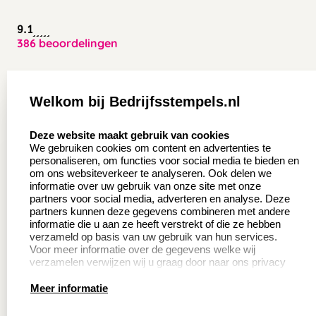
9.1
386 beoordelingen
Zakelijk:
Klantenservice:
Welkom bij Bedrijfsstempels.nl
Aanvraag op maat
Contact opnemen
select language
Deze website maakt gebruik van cookies
Wederverkoper
Veel gestelde vragen
We gebruiken cookies om content en advertenties te
worden
personaliseren, om functies voor social media te bieden en
Retourneren
om ons websiteverkeer te analyseren. Ook delen we
Sale
informatie over uw gebruik van onze site met onze
Herroepingsrecht
partners voor social media, adverteren en analyse. Deze
Betaling & Verzending
partners kunnen deze gegevens combineren met andere
informatie die u aan ze heeft verstrekt of die ze hebben
verzameld op basis van uw gebruik van hun services.
Voor meer informatie over de gegevens welke wij
Productinformatie:
verzamelen verwijzen wij u graag door naar ons privacy
statement.
Meer informatie
Instructie voor
stempels