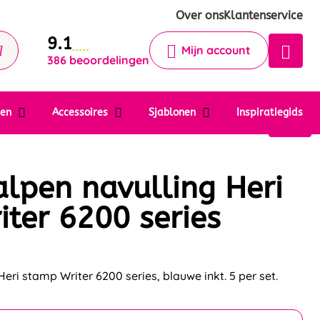
Krijg een antwoord op uw vraag
Over ons
Klantenservice
9.1
Chatbot
Mijn account
386 beoordelingen
Chat 24/7 met onze chatbot voor
hulp
Contact
ten
Accessoires
Sjablonen
Inspiratiegids
alpen navulling Heri
ter 6200 series
 Heri stamp Writer 6200 series, blauwe inkt. 5 per set.