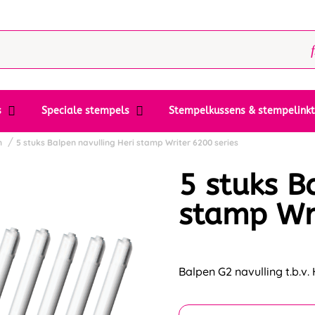
s
Speciale stempels
Stempelkussens & stempelink
n
5 stuks Balpen navulling Heri stamp Writer 6200 series
5 stuks B
stamp Wri
Balpen G2 navulling t.b.v.