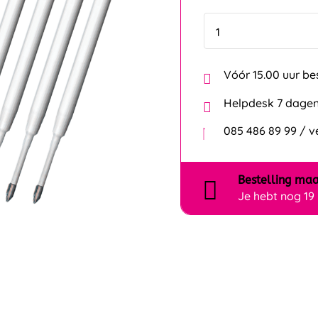
Vóór 15.00 uur be
Helpdesk 7 dagen
085 486 89 99 / 
Bestelling
maa
Je hebt nog
19