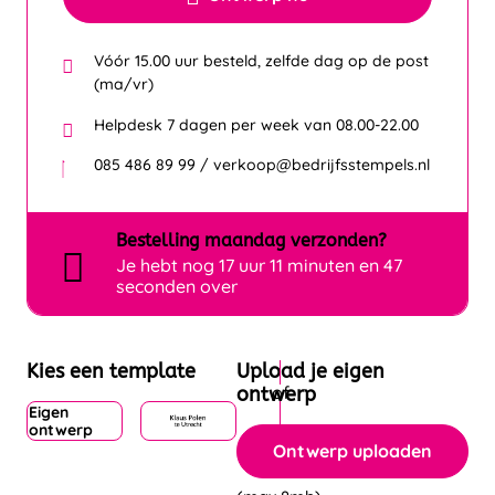
Vóór 15.00 uur besteld, zelfde dag op de post
(ma/vr)
Helpdesk 7 dagen per week van 08.00-22.00
085 486 89 99 / verkoop@bedrijfsstempels.nl
Bestelling
maandag
verzonden?
Je hebt nog
17 uur 11 minuten en 47
seconden over
Kies een template
Upload je eigen
ontwerp
Eigen
ontwerp
Ontwerp uploaden