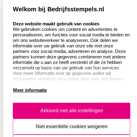
Zakelijk:
Klantenservice:
Welkom bij Bedrijfsstempels.nl
Aanvraag op maat
Contact opnemen
select language
Deze website maakt gebruik van cookies
Wederverkoper
Veel gestelde vragen
We gebruiken cookies om content en advertenties te
worden
personaliseren, om functies voor social media te bieden en
Retourneren
om ons websiteverkeer te analyseren. Ook delen we
Sale
informatie over uw gebruik van onze site met onze
Herroepingsrecht
partners voor social media, adverteren en analyse. Deze
Betaling & Verzending
partners kunnen deze gegevens combineren met andere
informatie die u aan ze heeft verstrekt of die ze hebben
verzameld op basis van uw gebruik van hun services.
Voor meer informatie over de gegevens welke wij
Productinformatie:
verzamelen verwijzen wij u graag door naar ons privacy
statement.
Meer informatie
Instructie voor
stempels
Aanleverspecificaties
Akkoord met alle instellingen
Safety Sheets
Niet essentiële cookies weigeren
Sitemap