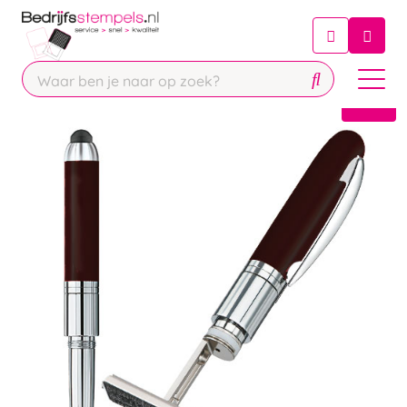
Chatbot
Chat 24/7 met onze chatbot voor
hulp
Contact