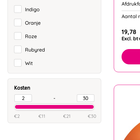
Afdrukf
Indigo
Aantal r
Oranje
19,78
Roze
Excl. b
Rubyred
Wit
Kosten
-
€2
€11
€21
€30