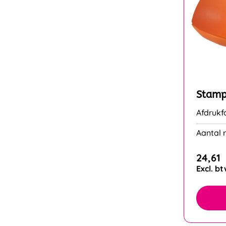
Stamp
Afdrukf
Aantal r
24,61
Excl. b