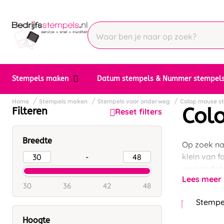
Stempels maken
Datum stempels & Nummer stempel
Home
Stempels maken
Stempels voor onderweg
Colop mouse s
Col
Filteren
Reset filters
Breedte
Op zoek na
klein van f
-
ervoor dat
Lees meer
30
36
42
48
Stempel
Hoogte