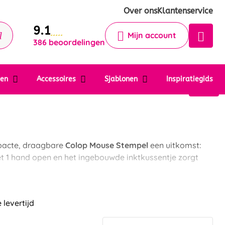
Krijg een antwoord op uw vraag
Over ons
Klantenservice
9.1
Chatbot
Mijn account
386 beoordelingen
Chat 24/7 met onze chatbot voor
hulp
Contact
ten
Accessoires
Sjablonen
Inspiratiegids
pacte, draagbare
Colop Mouse Stempel
een uitkomst:
 met 1 hand open en het ingebouwde inktkussentje zorgt
 levertijd