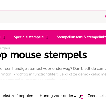
s
Speciale stempels
Stempelkussens & stempelink
tempels
op mouse stempels
ar een handige stempel voor onderweg? Dan biedt de com
ormaat, krachtig in functionaliteit. Je klikt ze gemakkelijk
 de stempel automatisch beïnkt wordt.
tekst zelf bepalen
Handig voor onderweg
Zeer snelle