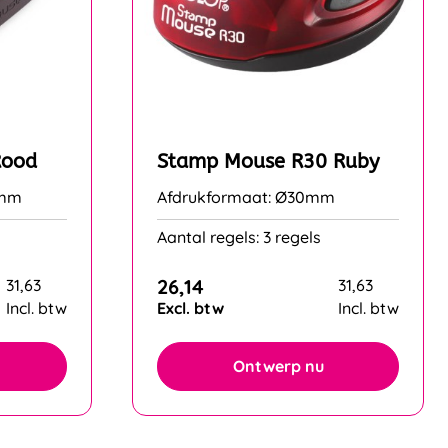
Rood
Stamp Mouse R30 Ruby
8mm
Afdrukformaat: Ø30mm
Aantal regels: 3 regels
26,14
31,63
31,63
Incl. btw
Excl. btw
Incl. btw
Ontwerp nu