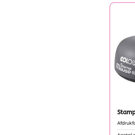
Stamp
Afdruk
Aantal r