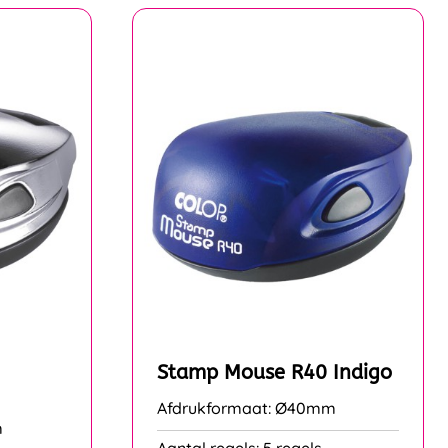
Stamp Mouse R40 Indigo
Afdrukformaat: Ø40mm
m
Aantal regels: 5 regels