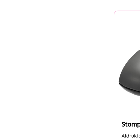
Stamp
Afdrukf