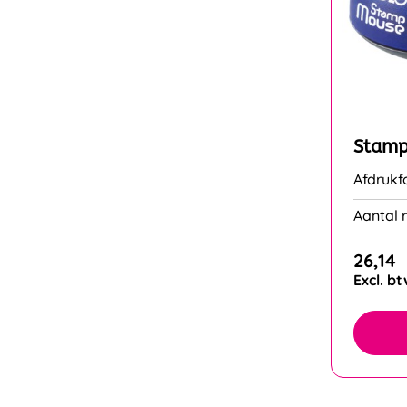
Stamp
Afdruk
Aantal r
26,14
Excl. b