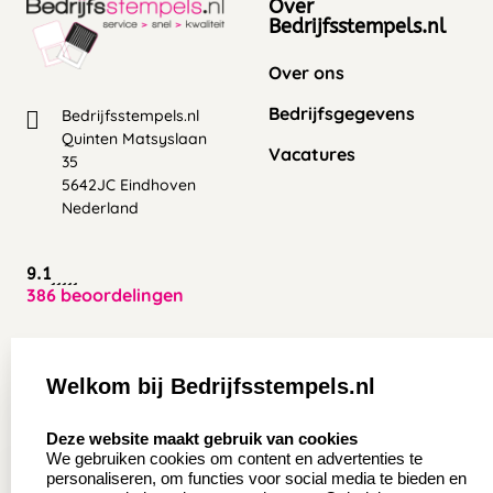
Over
Bedrijfsstempels.nl
Over ons
Bedrijfsgegevens
Bedrijfsstempels.nl
Quinten Matsyslaan
Vacatures
35
5642JC Eindhoven
Nederland
9.1
386 beoordelingen
Zakelijk:
Klantenservice:
Welkom bij Bedrijfsstempels.nl
Aanvraag op maat
Contact opnemen
select language
Deze website maakt gebruik van cookies
Wederverkoper
Veel gestelde vragen
We gebruiken cookies om content en advertenties te
worden
personaliseren, om functies voor social media te bieden en
Retourneren