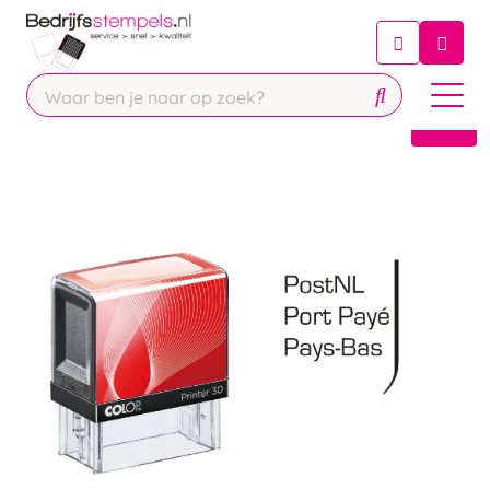
Chatbot
Chat 24/7 met onze chatbot voor
hulp
Contact