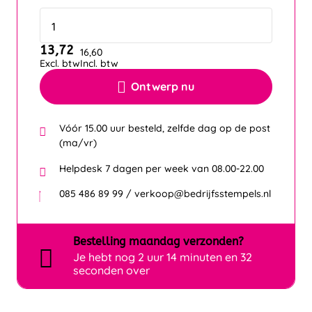
13,72
16,60
Excl. btw
Incl. btw
Ontwerp nu
Vóór 15.00 uur besteld, zelfde dag op de post
(ma/vr)
Helpdesk 7 dagen per week van 08.00-22.00
085 486 89 99 / verkoop@bedrijfsstempels.nl
Bestelling
maandag
verzonden?
Je hebt nog
2 uur 14 minuten en 31
seconden over