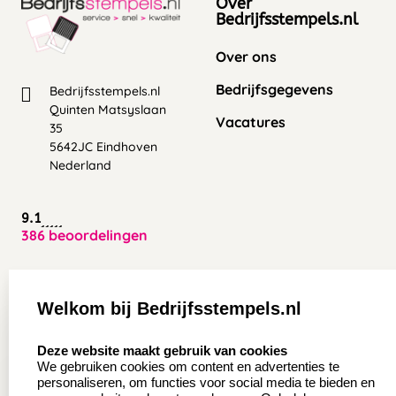
Over
Bedrijfsstempels.nl
Over ons
Bedrijfsgegevens
Bedrijfsstempels.nl
Quinten Matsyslaan
Vacatures
35
5642JC Eindhoven
Nederland
9.1
386 beoordelingen
Zakelijk:
Klantenservice:
Welkom bij Bedrijfsstempels.nl
Aanvraag op maat
Contact opnemen
select language
Deze website maakt gebruik van cookies
Wederverkoper
Veel gestelde vragen
We gebruiken cookies om content en advertenties te
worden
personaliseren, om functies voor social media te bieden en
Retourneren