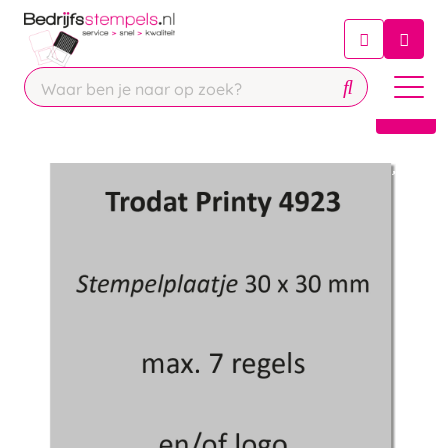
Chatbot
Chat 24/7 met onze chatbot voor
hulp
Contact