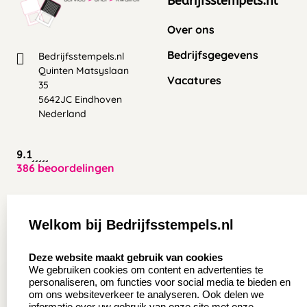
Bedrijfsstempels.nl
Over ons
Bedrijfsgegevens
Bedrijfsstempels.nl
Quinten Matsyslaan
Vacatures
35
5642JC Eindhoven
Nederland
9.1
386 beoordelingen
Zakelijk:
Klantenservice:
Welkom bij Bedrijfsstempels.nl
Aanvraag op maat
Contact opnemen
select language
Deze website maakt gebruik van cookies
Wederverkoper
Veel gestelde vragen
We gebruiken cookies om content en advertenties te
worden
personaliseren, om functies voor social media te bieden en
Retourneren
om ons websiteverkeer te analyseren. Ook delen we
Sale
informatie over uw gebruik van onze site met onze