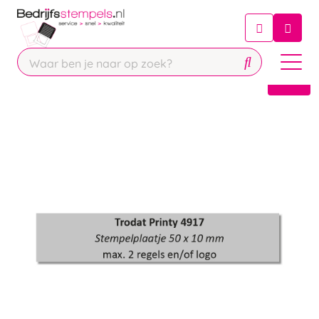
Chatbot
Chat 24/7 met onze chatbot voor
hulp
Contact