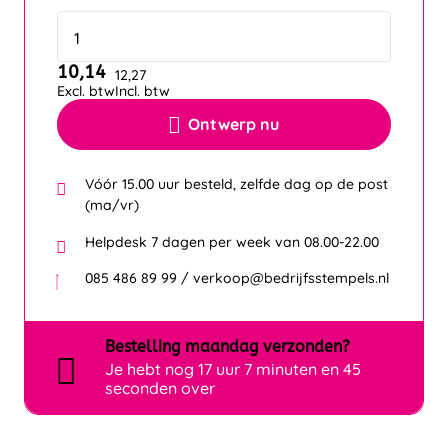
10,14
12,27
Excl. btw
Incl. btw
Ontwerp nu
Vóór 15.00 uur besteld, zelfde dag op de post
(ma/vr)
Helpdesk 7 dagen per week van 08.00-22.00
085 486 89 99 / verkoop@bedrijfsstempels.nl
Bestelling
maandag
verzonden?
Je hebt nog
17 uur 7 minuten en 45
seconden over