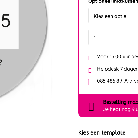
Optioneel inktkusse
Vóór 15.00 uur be
Helpdesk 7 dagen
085 486 89 99 / 
Bestelling
maa
Je hebt nog
9 
Kies een template