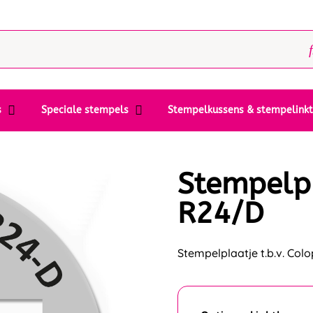
s
Speciale stempels
Stempelkussens & stempelink
Stempelpl
R24/D
Stempelplaatje t.b.v. Col