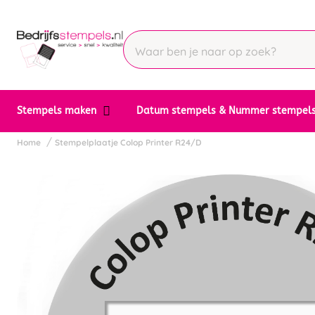
Stempels maken
Datum stempels & Nummer stempel
Home
Stempelplaatje Colop Printer R24/D