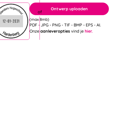
Ontwerp uploaden
(max 8mb)
PDF - JPG - PNG - TIF - BMP - EPS - AI.
Onze
aanleveropties
vind je
hier.