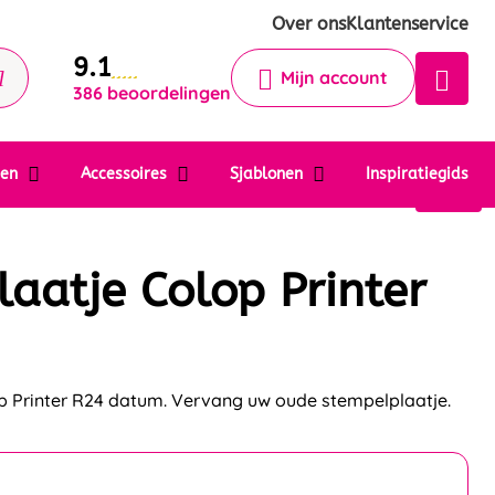
Krijg een antwoord op uw vraag
Over ons
Klantenservice
9.1
Chatbot
Mijn account
386 beoordelingen
Chat 24/7 met onze chatbot voor
hulp
Contact
ten
Accessoires
Sjablonen
Inspiratiegids
aatje Colop Printer
op Printer R24 datum. Vervang uw oude stempelplaatje.