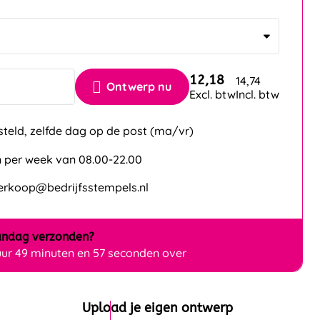
n
12,18
14,74
Ontwerp nu
Excl. btw
Incl. btw
steld, zelfde dag op de post (ma/vr)
 per week van 08.00-22.00
verkoop@bedrijfsstempels.nl
ndag
verzonden?
uur 49 minuten en 57 seconden over
Upload je eigen ontwerp